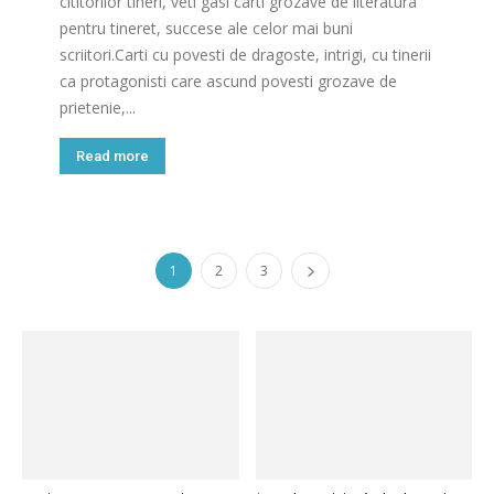
cititorilor tineri, veti gasi carti grozave de literatura
pentru tineret, succese ale celor mai buni
scriitori.Carti cu povesti de dragoste, intrigi, cu tinerii
ca protagonisti care ascund povesti grozave de
prietenie,...
Read more
1
2
3