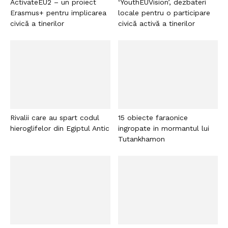
ActivateEU2 – un proiect
‘YouthEUVision’, dezbateri
Erasmus+ pentru implicarea
locale pentru o participare
civică a tinerilor
civică activă a tinerilor
Rivalii care au spart codul
15 obiecte faraonice
hieroglifelor din Egiptul Antic
ingropate in mormantul lui
Tutankhamon