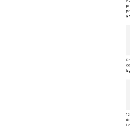
Ac
p
pe
a 
Ri
co
Eg
12
de
L