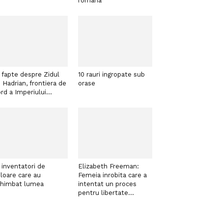
romana
 fapte despre Zidul
10 rauri ingropate sub
i Hadrian, frontiera de
orase
rd a Imperiului...
 inventatori de
Elizabeth Freeman:
loare care au
Femeia inrobita care a
chimbat lumea
intentat un proces
pentru libertate...