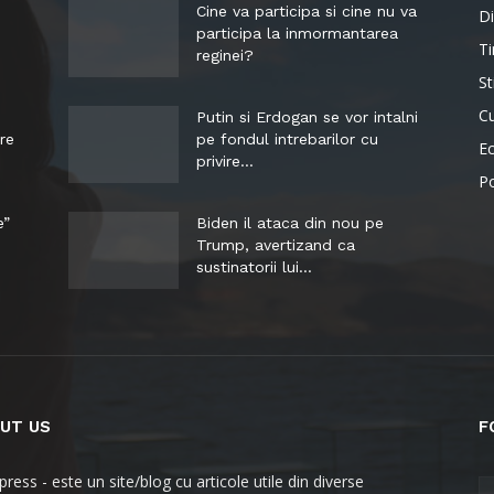
Cine va participa si cine nu va
Di
participa la inmormantarea
Ti
reginei?
St
Cu
Putin si Erdogan se vor intalni
re
pe fondul intrebarilor cu
E
privire...
Po
e”
Biden il ataca din nou pe
Trump, avertizand ca
sustinatorii lui...
UT US
F
ress - este un site/blog cu articole utile din diverse