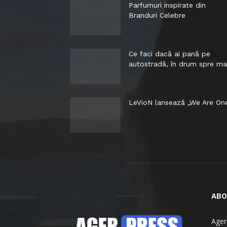
Parfumuri inspirate din
Branduri Celebre
Ce faci dacă ai pană pe
autostradă, în drum spre ma
LeVioN lansează „We Are On
ABO
Agerp