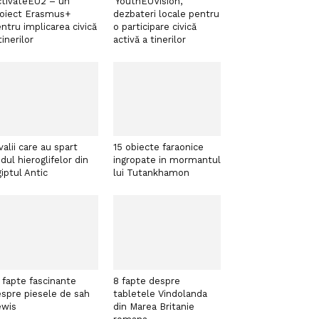
tivateEU2 – un
‘YouthEUVision’,
roiect Erasmus+
dezbateri locale pentru
ntru implicarea civică
o participare civică
tinerilor
activă a tinerilor
valii care au spart
15 obiecte faraonice
dul hieroglifelor din
ingropate in mormantul
iptul Antic
lui Tutankhamon
 fapte fascinante
8 fapte despre
spre piesele de sah
tabletele Vindolanda
ewis
din Marea Britanie