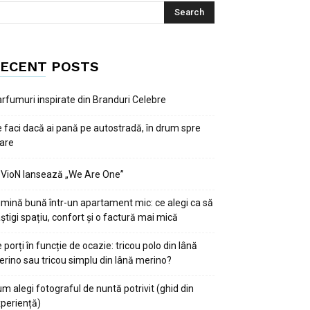
ECENT POSTS
rfumuri inspirate din Branduri Celebre
 faci dacă ai pană pe autostradă, în drum spre
are
VioN lansează „We Are One”
mină bună într-un apartament mic: ce alegi ca să
știgi spațiu, confort și o factură mai mică
 porți în funcție de ocazie: tricou polo din lână
rino sau tricou simplu din lână merino?
m alegi fotograful de nuntă potrivit (ghid din
periență)