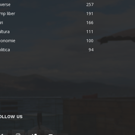
verse
257
mp liber
191
iri
166
ltura
111
conomie
100
litica
94
OLLOW US