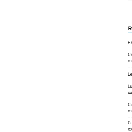
R
Pa
Ce
m
Le
Lu
câ
Ce
me
Cu
ex