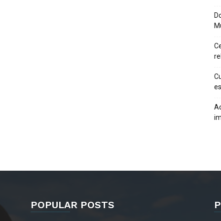
Do
M
Ce
re
Cu
es
Ac
im
POPULAR POSTS
P