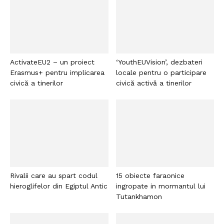
ActivateEU2 – un proiect
‘YouthEUVision’, dezbateri
Erasmus+ pentru implicarea
locale pentru o participare
civică a tinerilor
civică activă a tinerilor
Rivalii care au spart codul
15 obiecte faraonice
hieroglifelor din Egiptul Antic
ingropate in mormantul lui
Tutankhamon