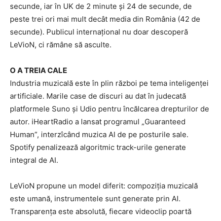
secunde, iar în UK de 2 minute și 24 de secunde, de
peste trei ori mai mult decât media din România (42 de
secunde). Publicul internațional nu doar descoperă
LeVioN, ci rămâne să asculte.
O A TREIA CALE
Industria muzicală este în plin război pe tema inteligenței
artificiale. Marile case de discuri au dat în judecată
platformele Suno și Udio pentru încălcarea drepturilor de
autor. iHeartRadio a lansat programul „Guaranteed
Human”, interzîcând muzica AI de pe posturile sale.
Spotify penalizează algoritmic track-urile generate
integral de AI.
LeVioN propune un model diferit: compoziția muzicală
este umană, instrumentele sunt generate prin AI.
Transparența este absolută, fiecare videoclip poartă