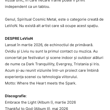
vizual unic, în care fiecare frame poate fi privit
independent ca un tablou.
Genul, Spiritual Cosmic Metal, este o categorie creată de
LeVioN. Nu există alt artist care să ocupe acest spațiu.
DESPRE LeVioN
Lansat în martie 2026, de echinoctiul de primăvară.
Ovidiu și Liviu nu sunt la primul contact cu muzica. Au
concertat pe festivaluri și scene indoor și outdoor alături
de nume ca Dark Tranquillity, Evergrey, Tristania și Iris.
Acum și-au reunit viziunile într-un proiect care îmbină
experiența scenei cu tehnologia viitorului.
Motto: Where the Heart meets the Spark.
Discografie
:
Embrace the Light (Album I), martie 2026
Thankful to God (Album II), mai 2026