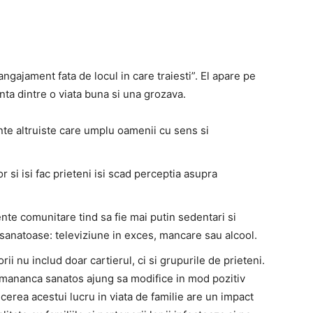
angajament fata de locul in care traiesti”. El apare pe
enta dintre o viata buna si una grozava.
nte altruiste care umplu oamenii cu sens si
 si isi fac prieteni isi scad perceptia asupra
nte comunitare tind sa fie mai putin sedentari si
nesanatoase: televiziune in exces, mancare sau alcool.
rii nu includ doar cartierul, ci si grupurile de prieteni.
e mananca sanatos ajung sa modifice in mod pozitiv
ducerea acestui lucru in viata de familie are un impact