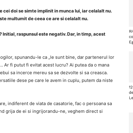
cei doi se simte implinit in munca lui, iar celalalt nu.
 este multumit de ceea ce are si celalalt nu.
Ri
Initial, raspunsul este negativ. Dar, in timp, acest
co
Eg
ogilor, spunandu-le ca „le sunt bine, dar partenerul lor
… Ar fi putut fi evitat acest lucru? Ai putea da o mana
rebui sa incerce mereu sa se dezvolte si sa creasca.
rsatiile dese pe care le avem in cuplu, putem da niste
12
de
L
re, indiferent de viata de casatorie, fac o persoana sa
nd grija de ei si ingrijorandu-ne, veghem direct si