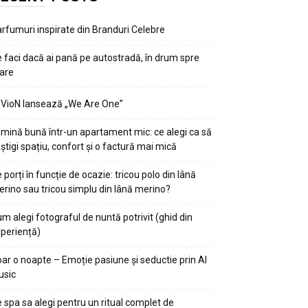
rfumuri inspirate din Branduri Celebre
 faci dacă ai pană pe autostradă, în drum spre
are
VioN lansează „We Are One”
mină bună într-un apartament mic: ce alegi ca să
știgi spațiu, confort și o factură mai mică
 porți în funcție de ocazie: tricou polo din lână
rino sau tricou simplu din lână merino?
m alegi fotograful de nuntă potrivit (ghid din
periență)
ar o noapte – Emoție pasiune și seductie prin AI
usic
 spa sa alegi pentru un ritual complet de