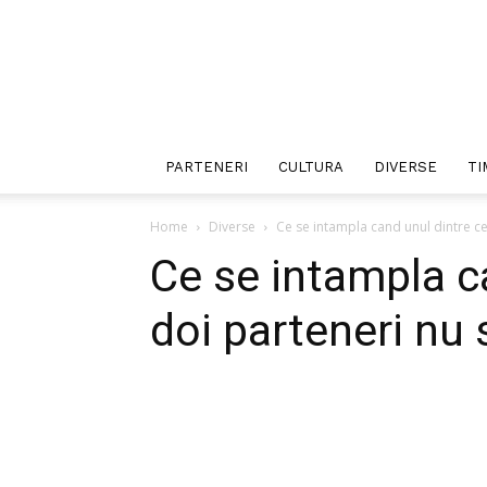
PARTENERI
CULTURA
DIVERSE
TI
Home
Diverse
Ce se intampla cand unul dintre cei
Ce se intampla c
doi parteneri nu 
Facebook
Twitter
P