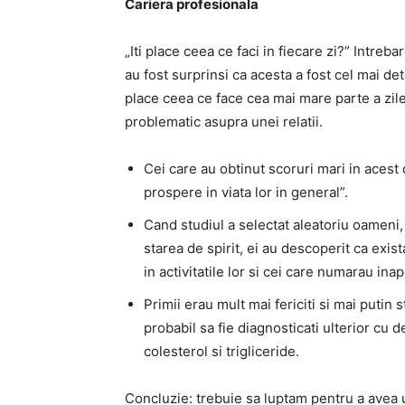
Cariera profesionala
„Iti place ceea ce faci in fiecare zi?” Intreb
au fost surprinsi ca acesta a fost cel mai det
place ceea ce face cea mai mare parte a zilei
problematic asupra unei relatii.
Cei care au obtinut scoruri mari in aces
prospere in viata lor in general”.
Cand studiul a selectat aleatoriu oameni,
starea de spirit, ei au descoperit ca exist
in activitatile lor si cei care numarau in
Primii erau mult mai fericiti si mai putin 
probabil sa fie diagnosticati ulterior cu 
colesterol si trigliceride.
Concluzie: trebuie sa luptam pentru a avea 