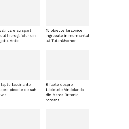
valii care au spart
15 obiecte faraonice
dul hieroglifelor din
ingropate in mormantul
iptul Antic
lui Tutankhamon
 fapte fascinante
8 fapte despre
spre piesele de sah
tabletele Vindolanda
ewis
din Marea Britanie
romana