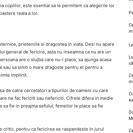
ia copiilor, este esential sa le permitem ca alegerile lor
oastere reala a lor.
Pa
Ce
m
uternice, prieteniile si dragostea in viata. Desi nu apare
Le
lui general de fericire, asta nu inseamna ca nu are un
Lu
persoana are o slujba care nu-i place, sa ajunga acasa
câ
 ai sau sa simti o mare dragoste pentru el pentru a
imte implinit.
Ce
me
a de catre cercetatori a tipurilor de oameni cu care
Cu
e ne fac fericiti sau nefericiti. Cifrele difera in medie
ex
e sa fie in preajma sefului; femeilor le place sa fie
Do
M
 critic, pentru ca fericirea se raspandeste in jurul
Ce