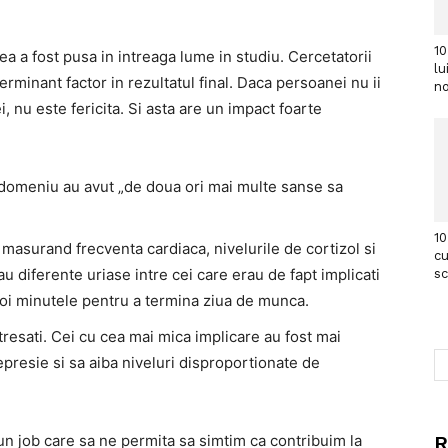
10
area a fost pusa in intreaga lume in studiu. Cercetatorii
lu
erminant factor in rezultatul final. Daca persoanei nu ii
no
, nu este fericita. Si asta are un impact foarte
t domeniu au avut „de doua ori mai multe sanse sa
10
 masurand frecventa cardiaca, nivelurile de cortizol si
cu
au diferente uriase intre cei care erau de fapt implicati
s
apoi minutele pentru a termina ziua de munca.
stresati. Cei cu cea mai mica implicare au fost mai
depresie si sa aiba niveluri disproportionate de
un job care sa ne permita sa simtim ca contribuim la
R