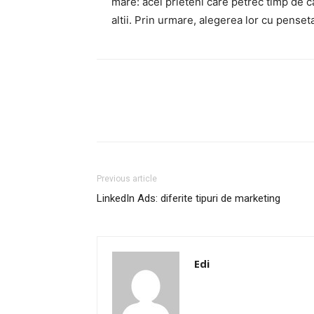
mare: acei prieteni care petrec timp de cali
altii. Prin urmare, alegerea lor cu penset
Facebook
Twitter
P
Previous article
LinkedIn Ads: diferite tipuri de marketing
Edi