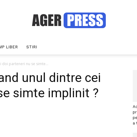
MP LIBER
STIRI
Agerpress
 doi parteneri nu se simte...
and unul dintre cei
se simte implinit ?
Ac
p
pe
interest
WhatsApp
a 