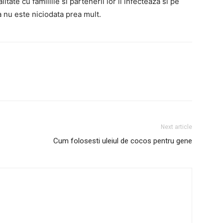
tate cu familiile si partenerii lor ii infecteaza si pe
a nu este niciodata prea mult.
interest
WhatsApp
Next article
Cum folosesti uleiul de cocos pentru gene