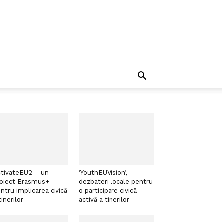
tivateEU2 – un
‘YouthEUVision’,
roiect Erasmus+
dezbateri locale pentru
ntru implicarea civică
o participare civică
tinerilor
activă a tinerilor