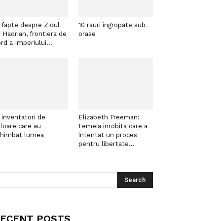
 fapte despre Zidul
10 rauri ingropate sub
i Hadrian, frontiera de
orase
rd a Imperiului...
 inventatori de
Elizabeth Freeman:
loare care au
Femeia inrobita care a
chimbat lumea
intentat un proces
pentru libertate...
ECENT POSTS