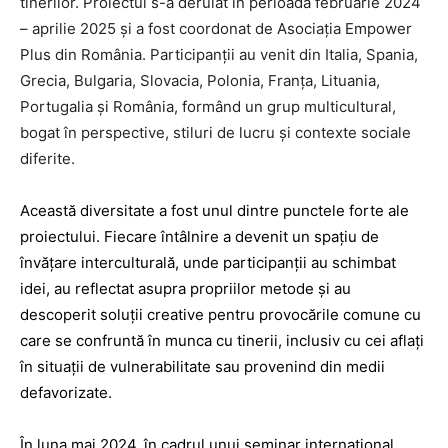
tinerilor. Proiectul s-a derulat în perioada februarie 2024
– aprilie 2025 și a fost coordonat de Asociația Empower
Plus din România. Participanții au venit din Italia, Spania,
Grecia, Bulgaria, Slovacia, Polonia, Franța, Lituania,
Portugalia și România, formând un grup multicultural,
bogat în perspective, stiluri de lucru și contexte sociale
diferite.
Această diversitate a fost unul dintre punctele forte ale
proiectului. Fiecare întâlnire a devenit un spațiu de
învățare interculturală, unde participanții au schimbat
idei, au reflectat asupra propriilor metode și au
descoperit soluții creative pentru provocările comune cu
care se confruntă în munca cu tinerii, inclusiv cu cei aflați
în situații de vulnerabilitate sau provenind din medii
defavorizate.
În luna mai 2024, în cadrul unui seminar internațional