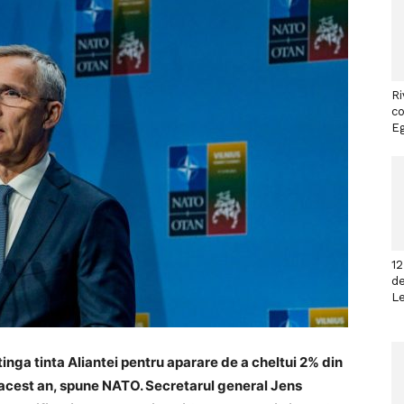
Ri
co
Eg
12
de
L
nga tinta Aliantei pentru aparare de a cheltui 2% din
 acest an, spune NATO. Secretarul general Jens