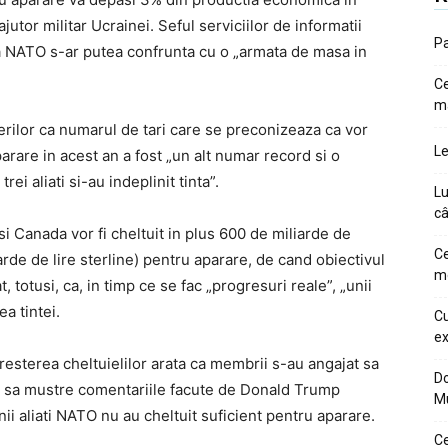
ajutor militar Ucrainei. Seful serviciilor de informatii
Pa
a NATO s-ar putea confrunta cu o „armata de masa in
Ce
m
erilor ca numarul de tari care se preconizeaza ca vor
Le
rare in acest an a fost „un alt numar record si o
ei aliati si-au indeplinit tinta”.
Lu
câ
si Canada vor fi cheltuit in plus 600 de miliarde de
Ce
rde de lire sterline) pentru aparare, de cand obiectivul
me
, totusi, ca, in timp ce se fac „progresuri reale”, „unii
a tintei.
Cu
ex
esterea cheltuielilor arata ca membrii s-au angajat sa
Do
d sa mustre comentariile facute de Donald Trump
M
nii aliati NATO nu au cheltuit suficient pentru aparare.
Ce