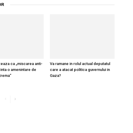
OR
zeaza ca „miscarea anti-
Va ramane in rolul actual deputatul
inta o amenintare de
care a atacat politica guvernului in
xtrema”
Gaza?