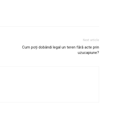
interest
WhatsApp
Next article
Cum poți dobândi legal un teren fără acte prin
uzucapiune?