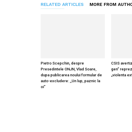
RELATED ARTICLES
MORE FROM AUTH
Pietro Scepchin, despre
CSIS averti
Presedintele ONJN, Vlad Soare,
gen” reprez
dupa publicarea noului formular de
„violenta e
auto-excludere: ,,Un lup, paznic la
oi”