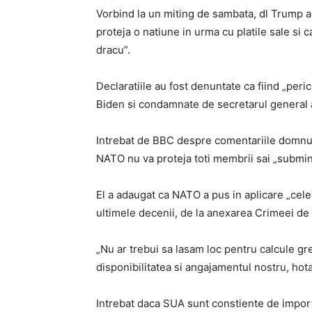
Vorbind la un miting de sambata, dl Trump a
proteja o natiune in urma cu platile sale si ca
dracu”.
Declaratiile au fost denuntate ca fiind „per
Biden si condamnate de secretarul general 
Intrebat de BBC despre comentariile domnul
NATO nu va proteja toti membrii sai „submin
El a adaugat ca NATO a pus in aplicare „cele m
ultimele decenii, de la anexarea Crimeei de 
„Nu ar trebui sa lasam loc pentru calcule g
disponibilitatea si angajamentul nostru, hotar
Intrebat daca SUA sunt constiente de import