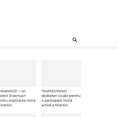
tivateEU2 – un
‘YouthEUVision’,
roiect Erasmus+
dezbateri locale pentru
ntru implicarea civică
o participare civică
tinerilor
activă a tinerilor