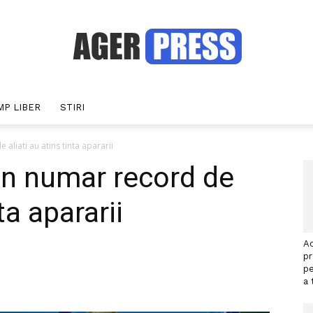
MP LIBER
STIRI
Agerpress
liati au atins tinta apararii
n numar record de
ta apararii
Ac
p
pe
interest
WhatsApp
a 