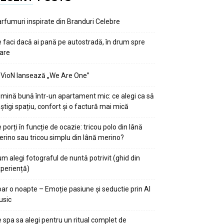
rfumuri inspirate din Branduri Celebre
 faci dacă ai pană pe autostradă, în drum spre
are
VioN lansează „We Are One”
mină bună într-un apartament mic: ce alegi ca să
știgi spațiu, confort și o factură mai mică
 porți în funcție de ocazie: tricou polo din lână
rino sau tricou simplu din lână merino?
m alegi fotograful de nuntă potrivit (ghid din
periență)
ar o noapte – Emoție pasiune și seductie prin AI
usic
 spa sa alegi pentru un ritual complet de