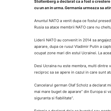
Stoltenberg a declarat ca a fost o crestere
cu un an in urma. Germania urmeaza sa atin
Anuntul NATO a venit dupa ce fostul presed
Rusia sa atace membrii NATO care nu cheltu
Liderii NATO au convenit in 2014 sa angajeze
aparare, dupa ce rusul Vladimir Putin a capt
ocupat zone mari din estul Ucrainei. La ace
Desi Ucraina nu este membra, multi dintre ve
reciproc sa se apere in cazul in care sunt at
Cancelarul german Olaf Scholz a declarat mie
mai mare buget de aparare” din Europa si v
siguranta si fiabilitate”.
Estonia a declarat deja ca bugetul sau pent