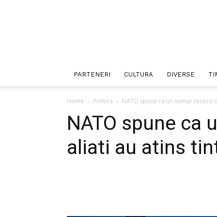
PARTENERI
CULTURA
DIVERSE
TI
Home
Politica
NATO spune ca un numar record de a
NATO spune ca u
aliati au atins tin
Facebook
Twitter
P