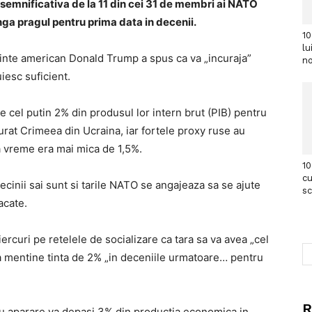
 semnificativa de la 11 din cei 31 de membri ai NATO
ga pragul pentru prima data in decenii.
10
lu
inte american Donald Trump a spus ca va „incuraja”
no
iesc suficient.
 cel putin 2% din produsul lor intern brut (PIB) pentru
urat Crimeea din Ucraina, iar fortele proxy ruse au
a vreme era mai mica de 1,5%.
10
cu
cinii sai sunt si tarile NATO se angajeaza sa se ajute
s
acate.
rcuri pe retelele de socializare ca tara sa va avea „cel
a mentine tinta de 2% „in deceniile urmatoare… pentru
R
ru aparare va depasi 3% din productia economica in