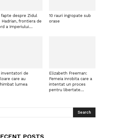
 fapte despre Zidul
10 rauri ingropate sub
i Hadrian, frontiera de
orase
rd a Imperiului...
 inventatori de
Elizabeth Freeman:
loare care au
Femeia inrobita care a
chimbat lumea
intentat un proces
pentru libertate...
ECENT POSTS