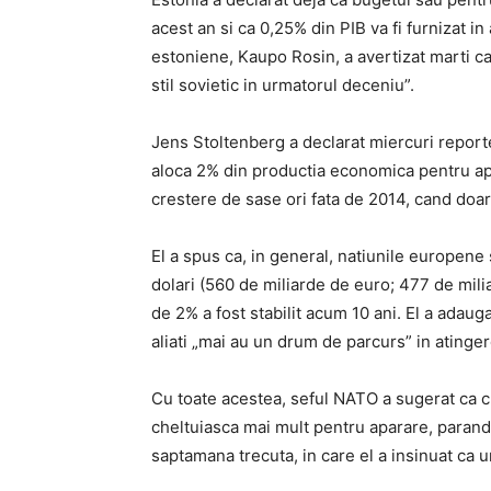
acest an si ca 0,25% din PIB va fi furnizat in 
estoniene, Kaupo Rosin, a avertizat marti c
stil sovietic in urmatorul deceniu”.
Jens Stoltenberg a declarat miercuri report
aloca 2% din productia economica pentru apa
crestere de sase ori fata de 2014, cand doar tr
El a spus ca, in general, natiunile europene 
dolari (560 de miliarde de euro; 477 de milia
de 2% a fost stabilit acum 10 ani. El a adaugat
aliati „mai au un drum de parcurs” in atingere
Cu toate acestea, seful NATO a sugerat ca cr
cheltuiasca mai mult pentru aparare, paran
saptamana trecuta, in care el a insinuat ca u