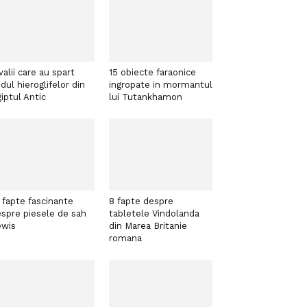
valii care au spart
15 obiecte faraonice
dul hieroglifelor din
ingropate in mormantul
iptul Antic
lui Tutankhamon
 fapte fascinante
8 fapte despre
spre piesele de sah
tabletele Vindolanda
ewis
din Marea Britanie
romana