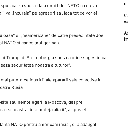
re
 spus ca i-a spus odata unui lider NATO ca nu va
 ii va „incuraja” pe agresori sa „faca tot ce vor ei
Cu
es
Ac
iculoase” si „neamericane” de catre presedintele Joe
im
al NATO si cancelarul german.
ui Trump, dl Stoltenberg a spus ca orice sugestie ca
eaza securitatea noastra a tuturor”.
ai puternice intariri” ale apararii sale colective in
catre Rusia.
resite sau neintelegeri la Moscova, despre
area noastra de a proteja aliatii”, a spus el.
anta NATO pentru americani insisi, el a adaugat: