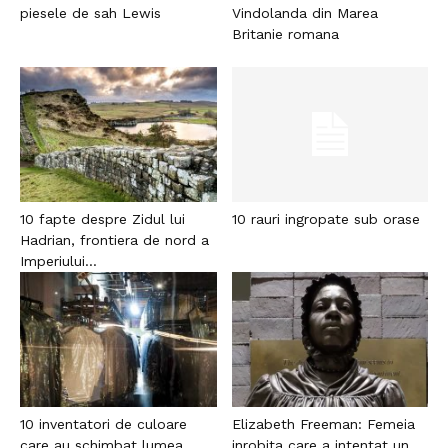
piesele de sah Lewis
Vindolanda din Marea
Britanie romana
10 fapte despre Zidul lui
10 rauri ingropate sub orase
Hadrian, frontiera de nord a
Imperiului...
10 inventatori de culoare
Elizabeth Freeman: Femeia
care au schimbat lumea
inrobita care a intentat un