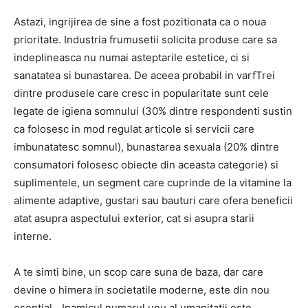
Astazi, ingrijirea de sine a fost pozitionata ca o noua
prioritate. Industria frumusetii solicita produse care sa
indeplineasca nu numai asteptarile estetice, ci si
sanatatea si bunastarea. De aceea probabil in varfTrei
dintre produsele care cresc in popularitate sunt cele
legate de igiena somnului (30% dintre respondenti sustin
ca folosesc in mod regulat articole si servicii care
imbunatatesc somnul), bunastarea sexuala (20% dintre
consumatori folosesc obiecte din aceasta categorie) si
suplimentele, un segment care cuprinde de la vitamine la
alimente adaptive, gustari sau bauturi care ofera beneficii
atat asupra aspectului exterior, cat si asupra starii
interne.
A te simti bine, un scop care suna de baza, dar care
devine o himera in societatile moderne, este din nou
esential. „Inamicul numarul unu al umanitatii este