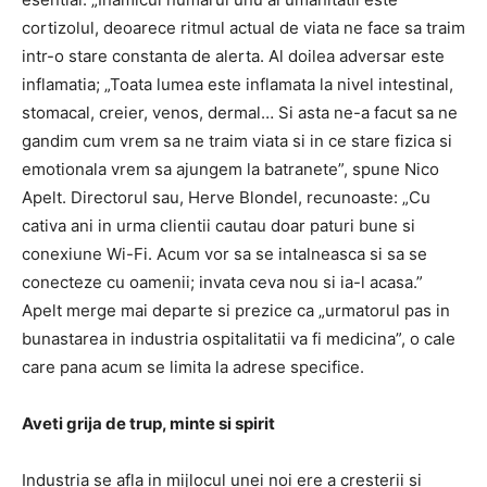
cortizolul, deoarece ritmul actual de viata ne face sa traim
intr-o stare constanta de alerta. Al doilea adversar este
inflamatia; „Toata lumea este inflamata la nivel intestinal,
stomacal, creier, venos, dermal… Si asta ne-a facut sa ne
gandim cum vrem sa ne traim viata si in ce stare fizica si
emotionala vrem sa ajungem la batranete”, spune Nico
Apelt. Directorul sau, Herve Blondel, recunoaste: „Cu
cativa ani in urma clientii cautau doar paturi bune si
conexiune Wi-Fi. Acum vor sa se intalneasca si sa se
conecteze cu oamenii; invata ceva nou si ia-l acasa.”
Apelt merge mai departe si prezice ca „urmatorul pas in
bunastarea in industria ospitalitatii va fi medicina”, o cale
care pana acum se limita la adrese specifice.
Aveti grija de trup, minte si spirit
Industria se afla in mijlocul unei noi ere a cresterii si