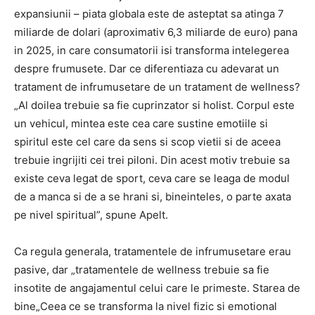
expansiunii – piata globala este de asteptat sa atinga 7
miliarde de dolari (aproximativ 6,3 miliarde de euro) pana
in 2025, in care consumatorii isi transforma intelegerea
despre frumusete. Dar ce diferentiaza cu adevarat un
tratament de infrumusetare de un tratament de wellness?
„Al doilea trebuie sa fie cuprinzator si holist. Corpul este
un vehicul, mintea este cea care sustine emotiile si
spiritul este cel care da sens si scop vietii si de aceea
trebuie ingrijiti cei trei piloni. Din acest motiv trebuie sa
existe ceva legat de sport, ceva care se leaga de modul
de a manca si de a se hrani si, bineinteles, o parte axata
pe nivel spiritual”, spune Apelt.
Ca regula generala, tratamentele de infrumusetare erau
pasive, dar „tratamentele de wellness trebuie sa fie
insotite de angajamentul celui care le primeste. Starea de
bine„Ceea ce se transforma la nivel fizic si emotional