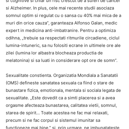
si cognitive si chiar un risc crescut de a suferi de cancer
si Alzheimer. In plus, cele mai recente studii asociaza
somnul optim si regulat cu o sansa cu 40% mai mica de a
muri din orice cauza”, garanteaza Alfonso Galan, medic
expert in medicina anti-imbatranire. Pentru a optimiza
odihna, „trebuie sa respectati ritmurile circadiene, ciclul
lumina-intuneric, sa nu folositi ecrane in ultimele ore ale
zilei (lumina lor albastra blocheaza productia de
melatonina) si sa luati in considerare opt ore de somn”.
Sexualitate constienta. Organizatia Mondiala a Sanatatii
(OMS) defineste sanatatea sexuala ca fiind o stare de
bunastare fizica, emotionala, mentala si sociala legata de
sexualitate. „Este dovedit ca a simti placerea si a avea
orgasme afecteaza bunastarea, calitatea vietii, somnul,
starea de spirit… Toate acestea ne fac mai relaxati,
precum si ne fac corpul si sistemul imunitar sa
functioneze mai bine.” si, prin urmare, ne imbunatateste