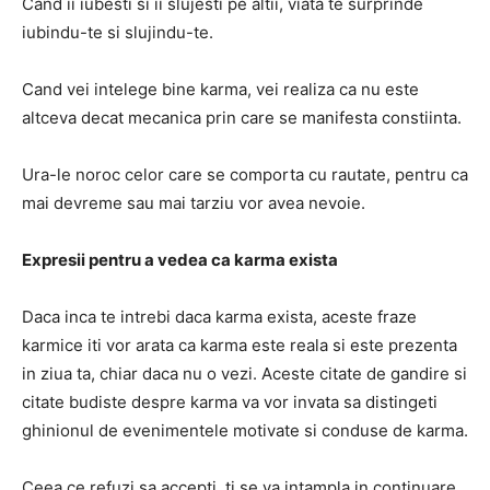
Cand ii iubesti si ii slujesti pe altii, viata te surprinde
iubindu-te si slujindu-te.
Cand vei intelege bine karma, vei realiza ca nu este
altceva decat mecanica prin care se manifesta constiinta.
Ura-le noroc celor care se comporta cu rautate, pentru ca
mai devreme sau mai tarziu vor avea nevoie.
Expresii pentru a vedea ca karma exista
Daca inca te intrebi daca karma exista, aceste fraze
karmice iti vor arata ca karma este reala si este prezenta
in ziua ta, chiar daca nu o vezi. Aceste citate de gandire si
citate budiste despre karma va vor invata sa distingeti
ghinionul de evenimentele motivate si conduse de karma.
Ceea ce refuzi sa accepti, ti se va intampla in continuare.