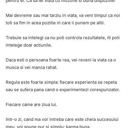
pentru ei. Ca sa iei viata cu filozofie si buna dispozitie!
Mai devreme sau mai tarziu in viata, va veni timpul ca noi
toti sa fim in acea pozitie in care ii punem pe altii.
Trebuie sa intelegi ca nu poti controla rezultatele, iti poti
intelege doar actiunile.
Daca esti o persoana foarte rea, vei reveni la viata ca o
musca si vei manca rahat.
Regula este foarte simpla: fiecare experienta se repeta
sau se sufera pana cand o experimentezi corespunzator.
Fiecare caine are ziua lui.
Intr-o zi, cand ma vor intreba care este cheia succesului
meu, voi spune pur si simplu: karma buna.