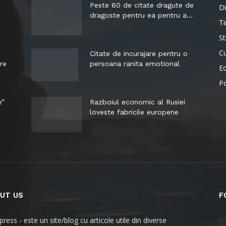
Peste 80 de citate dragute de
Di
dragoste pentru ea pentru a...
Ti
St
Cu
Citate de incurajare pentru o
re
persoana ranita emotional
E
Po
e”
Razboiul economic al Rusiei
loveste fabricile europene
UT US
F
ress - este un site/blog cu articole utile din diverse