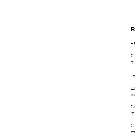
R
Pa
Ce
m
Le
Lu
câ
Ce
me
Cu
ex