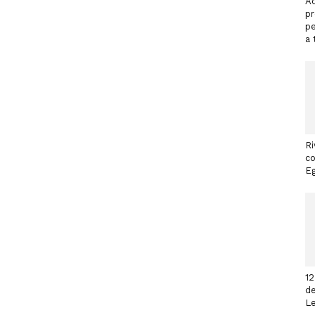
Ac
p
pe
a 
Ri
co
Eg
12
de
L