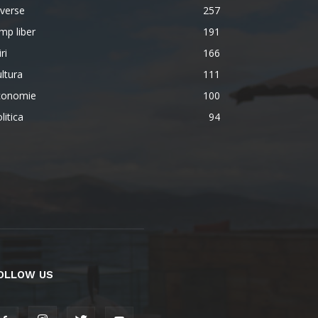
verse
257
mp liber
191
iri
166
ltura
111
conomie
100
litica
94
OLLOW US