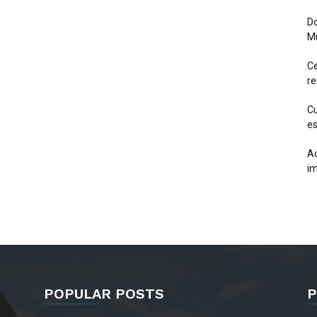
Do
M
Ce
re
Cu
es
Ac
im
POPULAR POSTS
P