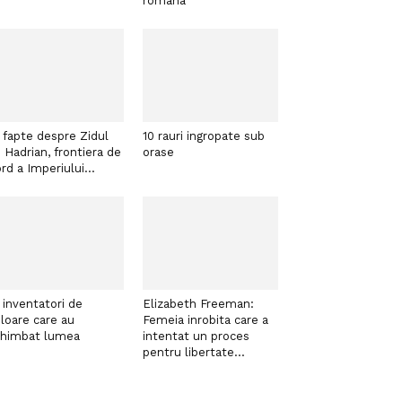
romana
 fapte despre Zidul
10 rauri ingropate sub
i Hadrian, frontiera de
orase
rd a Imperiului...
 inventatori de
Elizabeth Freeman:
loare care au
Femeia inrobita care a
chimbat lumea
intentat un proces
pentru libertate...