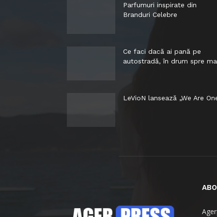
Parfumuri inspirate din
Branduri Celebre
Ce faci dacă ai pană pe
autostradă, în drum spre ma
LeVioN lansează „We Are On
ABO
Agerp