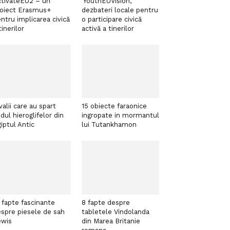
tivateEU2 – un
‘YouthEUVision’,
roiect Erasmus+
dezbateri locale pentru
ntru implicarea civică
o participare civică
tinerilor
activă a tinerilor
valii care au spart
15 obiecte faraonice
dul hieroglifelor din
ingropate in mormantul
iptul Antic
lui Tutankhamon
 fapte fascinante
8 fapte despre
spre piesele de sah
tabletele Vindolanda
ewis
din Marea Britanie