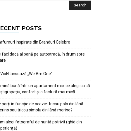
ECENT POSTS
rfumuri inspirate din Branduri Celebre
 faci dacă ai pană pe autostradă, în drum spre
are
VioN lansează „We Are One”
mină bună într-un apartament mic: ce alegi ca să
știgi spațiu, confort și o factură mai mică
 porți în funcție de ocazie: tricou polo din lână
rino sau tricou simplu din lână merino?
m alegi fotograful de nuntă potrivit (ghid din
periență)