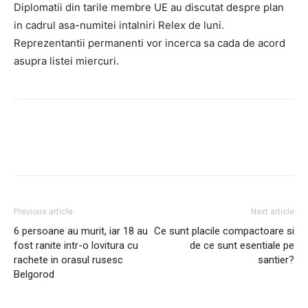
Diplomatii din tarile membre UE au discutat despre plan
in cadrul asa-numitei intalniri Relex de luni.
Reprezentantii permanenti vor incerca sa cada de acord
asupra listei miercuri.
Facebook
Twitter
Pinterest
Previous article
Next article
6 persoane au murit, iar 18 au
Ce sunt placile compactoare si
fost ranite intr-o lovitura cu
de ce sunt esentiale pe
rachete in orasul rusesc
santier?
Belgorod