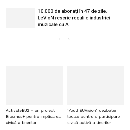
10.000 de abonați în 47 de zile.
LeVioN rescrie regulile industriei
muzicale cu AI
ActivateEU2 – un proiect
‘YouthEUVision’, dezbateri
Erasmus+ pentru implicarea
locale pentru o participare
civică a tinerilor
civică activă a tinerilor