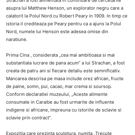
Strachan a fost alimentata in continuare de cercetarile
asupra lui Matthew Henson, un explorator negru care a
calatorit la Polul Nord cu Robert Peary in 1909. In timp ce
istoria il crediteaza pe Peary pentru ca a ajuns la Polul
Nord, numele lui Henson este adesea omise din
naratiune.
Prima Cina , considerata „cea mai ambitioasa si mai
substantiala lucrare de pana acum” a lui Strachan, a fost
creata de patru ani si fiecare detaliu este semnificativ.
Mancarea descrisa pe masa include orez african, fructe
de paine, somn, pui, cacao, mar crema si soursop.
Conform declaratiei muzeului, „Aceste alimente
consumate in Caraibe au fost urmarite de influente
indigene si africane, impreuna cu istoriile de sclavie si
sclavie prin contract”.
Expozitia care prezinta sculptura, numita „Trecute