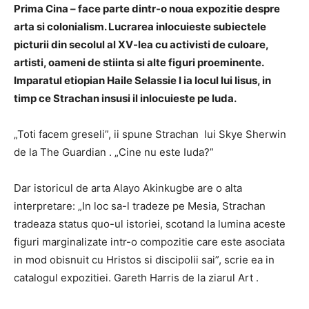
Prima Cina – face parte dintr-o noua expozitie despre
arta si colonialism. Lucrarea inlocuieste subiectele
picturii din secolul al XV-lea cu activisti de culoare,
artisti, oameni de stiinta si alte figuri proeminente.
Imparatul etiopian Haile Selassie I ia locul lui Iisus, in
timp ce Strachan insusi il inlocuieste pe Iuda.
„Toti facem greseli”, ii spune Strachan lui Skye Sherwin
de la The Guardian . „Cine nu este Iuda?”
Dar istoricul de arta Alayo Akinkugbe are o alta
interpretare: „In loc sa-l tradeze pe Mesia, Strachan
tradeaza status quo-ul istoriei, scotand la lumina aceste
figuri marginalizate intr-o compozitie care este asociata
in mod obisnuit cu Hristos si discipolii sai”, scrie ea in
catalogul expozitiei. Gareth Harris de la ziarul Art .