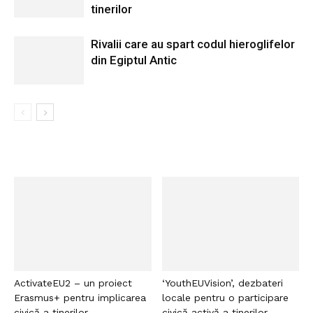
tinerilor
Rivalii care au spart codul hieroglifelor
din Egiptul Antic
ActivateEU2 – un proiect
‘YouthEUVision’, dezbateri
Erasmus+ pentru implicarea
locale pentru o participare
civică a tinerilor
civică activă a tinerilor