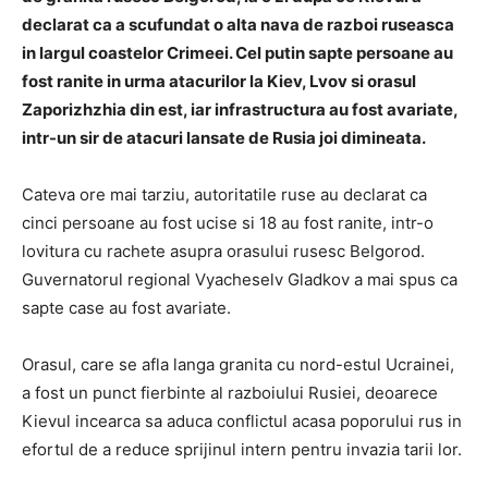
declarat ca a scufundat o alta nava de razboi ruseasca
in largul coastelor Crimeei. Cel putin sapte persoane au
fost ranite in urma atacurilor la Kiev, Lvov si orasul
Zaporizhzhia din est, iar infrastructura au fost avariate,
intr-un sir de atacuri lansate de Rusia joi dimineata.
Cateva ore mai tarziu, autoritatile ruse au declarat ca
cinci persoane au fost ucise si 18 au fost ranite, intr-o
lovitura cu rachete asupra orasului rusesc Belgorod.
Guvernatorul regional Vyacheselv Gladkov a mai spus ca
sapte case au fost avariate.
Orasul, care se afla langa granita cu nord-estul Ucrainei,
a fost un punct fierbinte al razboiului Rusiei, deoarece
Kievul incearca sa aduca conflictul acasa poporului rus in
efortul de a reduce sprijinul intern pentru invazia tarii lor.