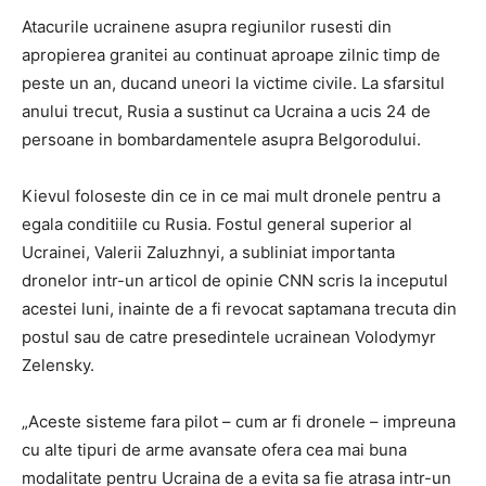
Atacurile ucrainene asupra regiunilor rusesti din
apropierea granitei au continuat aproape zilnic timp de
peste un an, ducand uneori la victime civile. La sfarsitul
anului trecut, Rusia a sustinut ca Ucraina a ucis 24 de
persoane in bombardamentele asupra Belgorodului.
Kievul foloseste din ce in ce mai mult dronele pentru a
egala conditiile cu Rusia. Fostul general superior al
Ucrainei, Valerii Zaluzhnyi, a subliniat importanta
dronelor intr-un articol de opinie CNN scris la inceputul
acestei luni, inainte de a fi revocat saptamana trecuta din
postul sau de catre presedintele ucrainean Volodymyr
Zelensky.
„Aceste sisteme fara pilot – cum ar fi dronele – impreuna
cu alte tipuri de arme avansate ofera cea mai buna
modalitate pentru Ucraina de a evita sa fie atrasa intr-un