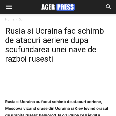
Home
Stiri
Rusia si Ucraina fac schimb
de atacuri aeriene dupa
scufundarea unei nave de
razboi rusesti
Facebook
Twitter
Pinterest
Rusia si Ucraina au facut schimb de atacuri aeriene,
Moscova vizand orase din Ucraina si Kiev lovind orasul
de granita rusesc Belgorod, la o zi dupa ce Kievul a