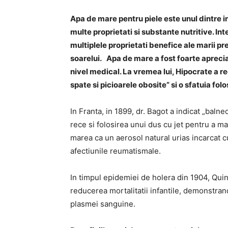
Apa de mare pentru piele este unul dintre 
multe proprietati si substante nutritive. I
multiplele proprietati benefice ale marii p
soarelui. Apa de mare a fost foarte aprecia
nivel medical. La vremea lui, Hipocrate a 
spate si picioarele obosite” si o sfatuia folo
In Franta, in 1899, dr. Bagot a indicat „baln
rece si folosirea unui dus cu jet pentru a m
marea ca un aerosol natural urias incarcat cu
afectiunile reumatismale.
In timpul epidemiei de holera din 1904, Quin
reducerea mortalitatii infantile, demonstrand
plasmei sanguine.