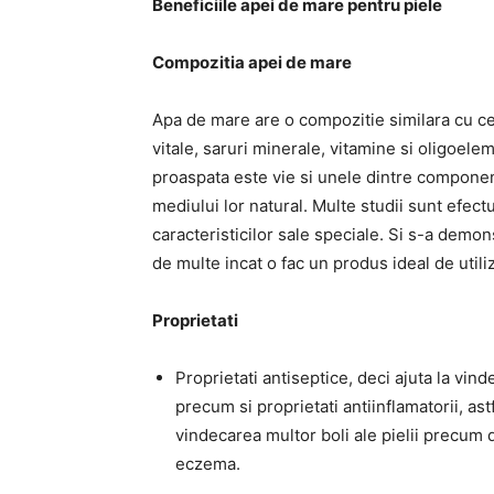
Beneficiile apei de mare pentru piele
Compozitia apei de mare
Apa de mare are o compozitie similara cu c
vitale, saruri minerale, vitamine si oligoel
proaspata este vie si unele dintre componen
mediului lor natural. Multe studii sunt efect
caracteristicilor sale speciale. Si s-a demon
de multe incat o fac un produs ideal de utiliza
Proprietati
Proprietati antiseptice, deci ajuta la vi
precum si proprietati antiinflamatorii, ast
vindecarea multor boli ale pielii precum d
eczema.