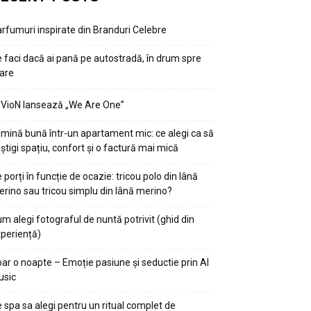
rfumuri inspirate din Branduri Celebre
 faci dacă ai pană pe autostradă, în drum spre
are
VioN lansează „We Are One”
mină bună într-un apartament mic: ce alegi ca să
știgi spațiu, confort și o factură mai mică
 porți în funcție de ocazie: tricou polo din lână
rino sau tricou simplu din lână merino?
m alegi fotograful de nuntă potrivit (ghid din
periență)
ar o noapte – Emoție pasiune și seductie prin AI
usic
 spa sa alegi pentru un ritual complet de