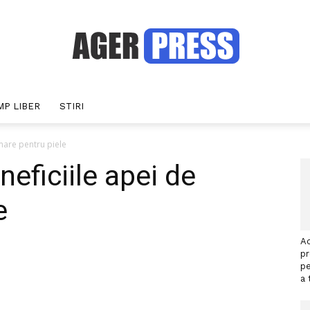
MP LIBER
STIRI
Agerpress
 mare pentru piele
neficiile apei de
e
Ac
p
pe
interest
WhatsApp
a 