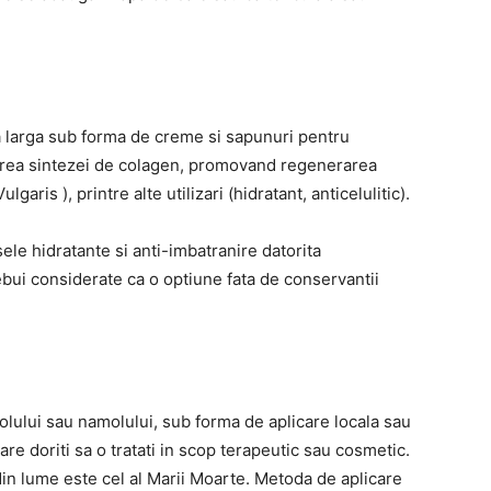
ra larga sub forma de creme si sapunuri pentru
ularea sintezei de colagen, promovand regenerarea
lgaris ), printre alte utilizari (hidratant, anticelulitic).
sele hidratante si anti-imbatranire datorita
rebui considerate ca o optiune fata de conservantii
molului sau namolului, sub forma de aplicare locala sau
re doriti sa o tratati in scop terapeutic sau cosmetic.
in lume este cel al Marii Moarte. Metoda de aplicare