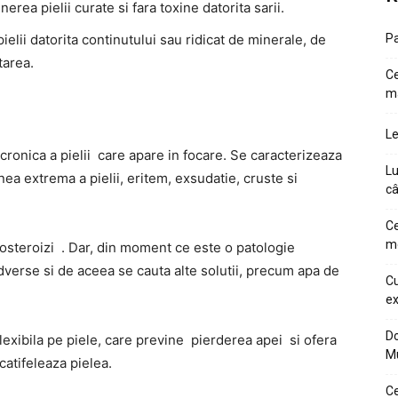
nerea pielii curate si fara toxine datorita sarii.
pielii datorita continutului sau ridicat de minerale, de
Pa
tarea.
Ce
m
Le
cronica a pielii care apare in focare. Se caracterizeaza
Lu
ea extrema a pielii, eritem, exsudatie, cruste si
câ
Ce
me
osteroizi . Dar, din moment ce este o patologie
dverse si de aceea se cauta alte solutii, precum apa de
Cu
ex
Do
flexibila pe piele, care previne pierderea apei si ofera
M
catifeleaza pielea.
Ce