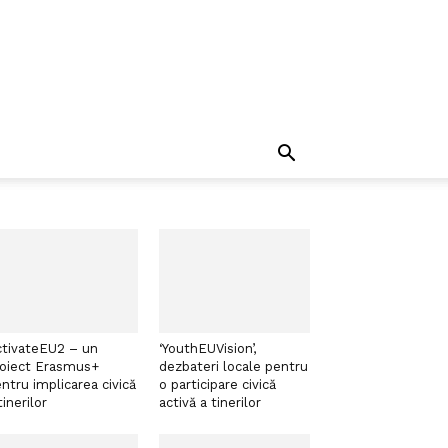
tivateEU2 – un
‘YouthEUVision’,
roiect Erasmus+
dezbateri locale pentru
ntru implicarea civică
o participare civică
tinerilor
activă a tinerilor