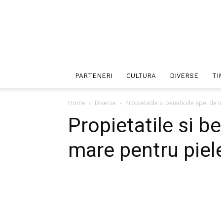
PARTENERI
CULTURA
DIVERSE
TI
Home
Diverse
Propietatile si beneficiile apei de
Propietatile si be
mare pentru piel
Facebook
Twitter
P