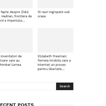
 fapte despre Zidul
10 rauri ingropate sub
i Hadrian, frontiera de
orase
rd a Imperiului...
 inventatori de
Elizabeth Freeman:
loare care au
Femeia inrobita care a
chimbat lumea
intentat un proces
pentru libertate...
ECENT POSTS