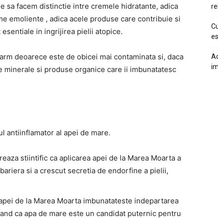
ie sa facem distinctie intre cremele hidratante, adica
re
eme emoliente , adica acele produse care contribuie si
Cu
 esentiale in ingrijirea pielii atopice.
es
tarm deoarece este de obicei mai contaminata si, daca
Ac
im
e minerale si produse organice care ii imbunatatesc
l antiinflamator al apei de mare.
reaza stiintific ca aplicarea apei de la Marea Moarta a
ariera si a crescut secretia de endorfine a pielii,
 apei de la Marea Moarta imbunatateste indepartarea
erand ca apa de mare este un candidat puternic pentru