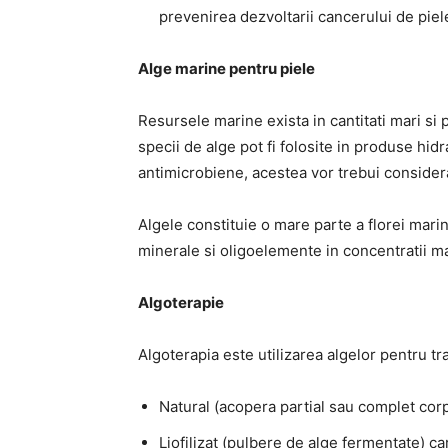
prevenirea dezvoltarii cancerului de piel
Alge marine pentru piele
Resursele marine exista in cantitati mari si
specii de alge pot fi folosite in produse hidr
antimicrobiene, acestea vor trebui considera
Algele constituie o mare parte a florei marine
minerale si oligoelemente in concentratii ma
Algoterapie
Algoterapia este utilizarea algelor pentru t
Natural (acopera partial sau complet corp
Liofilizat (pulbere de alge fermentate) c