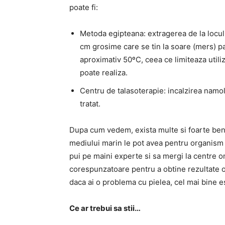
poate fi:
Metoda egipteana: extragerea de la locul 
cm grosime care se tin la soare (mers) p
aproximativ 50ºC, ceea ce limiteaza utili
poate realiza.
Centru de talasoterapie: incalzirea namolu
tratat.
Dupa cum vedem, exista multe si foarte bene
mediului marin le pot avea pentru organism in
pui pe maini experte si sa mergi la centre 
corespunzatoare pentru a obtine rezultate op
daca ai o problema cu pielea, cel mai bine e
Ce ar trebui sa stii…