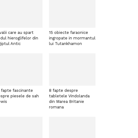
valii care au spart
15 obiecte faraonice
dul hieroglifelor din
ingropate in mormantul
iptul Antic
lui Tutankhamon
 fapte fascinante
8 fapte despre
spre piesele de sah
tabletele Vindolanda
ewis
din Marea Britanie
romana