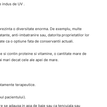
e indus de UV .
 prezinta o diversitate enorma. De exemplu, multe
atante, anti-imbatranire sau, datorita proprietatilor lor
te ca o optiune fata de conservantii actuali.
 si contin proteine ​​si vitamine, o cantitate mare de
i mari decat cele ale apei de mare.
ratamente terapeutice.
ul pacientului).
are se adauga in apa de baie sau ca tencuiala sau