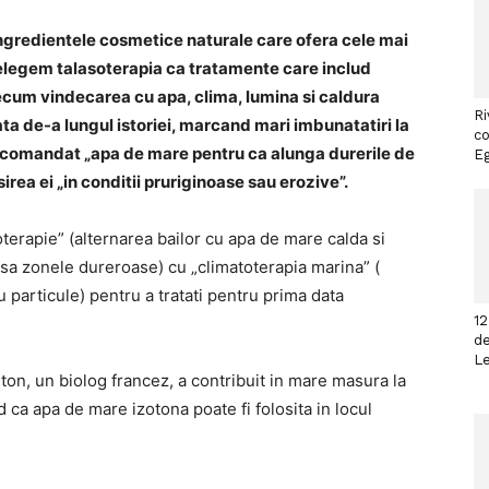
ingredientele cosmetice naturale care ofera cele mai
ntelegem talasoterapia ca tratamente care includ
recum vindecarea cu apa, clima, lumina si caldura
Ri
ta de-a lungul istoriei, marcand mari imbunatatiri la
co
recomandat „apa de mare pentru ca alunga durerile de
Eg
sirea ei „in conditii pruriginoase sau erozive”.
eoterapie” (alternarea bailor cu apa de mare calda si
asa zonele dureroase) cu „climatoterapia marina” (
 particule) pentru a tratati pentru prima data
12
de
L
ton, un biolog francez, a contribuit in mare masura la
 ca apa de mare izotona poate fi folosita in locul