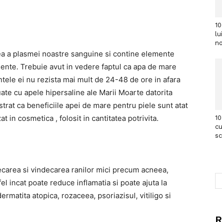
10
lu
no
ea a plasmei noastre sanguine si contine elemente
emente. Trebuie avut in vedere faptul ca apa de mare
tele ei nu rezista mai mult de 24-48 de ore in afara
uate cu apele hipersaline ale Marii Moarte datorita
strat ca beneficiile apei de mare pentru piele sunt atat
t in cosmetica , folosit in cantitatea potrivita.
10
cu
s
ndecarea si vindecarea ranilor mici precum acneea,
fel incat poate reduce inflamatia si poate ajuta la
ermatita atopica, rozaceea, psoriazisul, vitiligo si
R