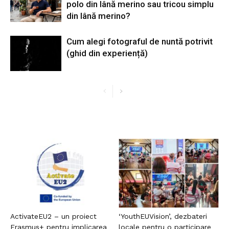
polo din lână merino sau tricou simplu
din lână merino?
Cum alegi fotograful de nuntă potrivit
(ghid din experiență)
ActivateEU2 – un proiect
‘YouthEUVision’, dezbateri
Erasmus+ pentru implicarea
locale pentru o participare