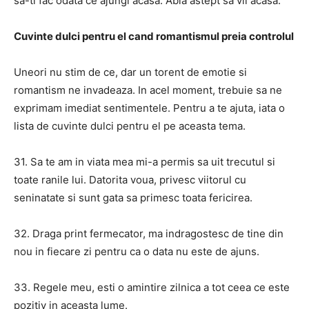
sa-ti fac odata ce ajungi acasa. Abia astept sa vii acasa.
Cuvinte dulci pentru el cand romantismul preia controlul
Uneori nu stim de ce, dar un torent de emotie si
romantism ne invadeaza. In acel moment, trebuie sa ne
exprimam imediat sentimentele. Pentru a te ajuta, iata o
lista de cuvinte dulci pentru el pe aceasta tema.
31. Sa te am in viata mea mi-a permis sa uit trecutul si
toate ranile lui. Datorita voua, privesc viitorul cu
seninatate si sunt gata sa primesc toata fericirea.
32. Draga print fermecator, ma indragostesc de tine din
nou in fiecare zi pentru ca o data nu este de ajuns.
33. Regele meu, esti o amintire zilnica a tot ceea ce este
pozitiv in aceasta lume.