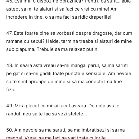
46. ​​Esti intr-o dispozitie obraznica? Pentru ca sunt… abia
astept sa mi te alaturi si sa faci ce vrei cu mine! Am
incredere in tine, o sa ma faci sa ridic draperiile!
47. Este foarte bine sa vorbesti despre dragoste, dar cum
ramane cu sexul? Haide, termina treaba si alaturi de mine
sub plapuma. Trebuie sa ma relaxez putin!
48. In seara asta vreau sa-mi mangai parul, sa ma saruti
pe gat si sa-mi gadili toate punctele sensibile. Am nevoie
sa te simt aproape de mine si sa ma conectez cu tine
fizic.
49. Mi-a placut ce mi-ai facut aseara. De data asta e
randul meu sa te fac sa vezi stelele…
50. Am nevoie sa ma saruti, sa ma imbratisezi si sa ma
mangai. Vreau sa ma faci sa vad toate culorile