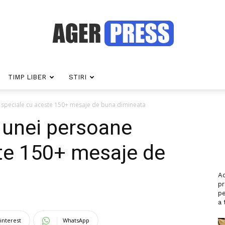
TIMP LIBER
STIRI
Agerpress
 speciale cu aceste 150+ mesaje de buna dimineata
 unei persoane
te 150+ mesaje de
Ac
p
pe
a 
interest
WhatsApp