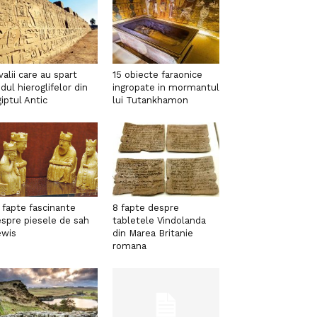
valii care au spart
15 obiecte faraonice
dul hieroglifelor din
ingropate in mormantul
iptul Antic
lui Tutankhamon
 fapte fascinante
8 fapte despre
spre piesele de sah
tabletele Vindolanda
ewis
din Marea Britanie
romana