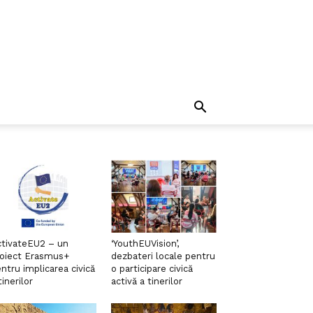
tivateEU2 – un
‘YouthEUVision’,
roiect Erasmus+
dezbateri locale pentru
ntru implicarea civică
o participare civică
tinerilor
activă a tinerilor