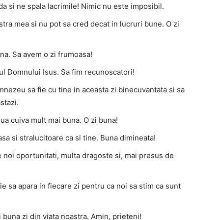
a si ne spala lacrimile! Nimic nu este imposibil.
tra mea si nu pot sa cred decat in ​​lucruri bune. O zi
ina. Sa avem o zi frumoasa!
rul Domnului Isus. Sa fim recunoscatori!
nezeu sa fie cu tine in aceasta zi binecuvantata si sa
stazi.
iua cuiva mult mai buna. O zi buna!
sa si stralucitoare ca si tine. Buna dimineata!
e noi oportunitati, multa dragoste si, mai presus de
ie sa apara in fiecare zi pentru ca noi sa stim ca sunt
buna zi din viata noastra. Amin, prieteni!