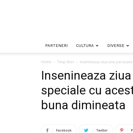
PARTENERI
CULTURA
DIVERSE
Home
Timp liber
Insenineaza ziua unei persoane
Insenineaza ziua
speciale cu aces
buna dimineata
Facebook
Twitter
P