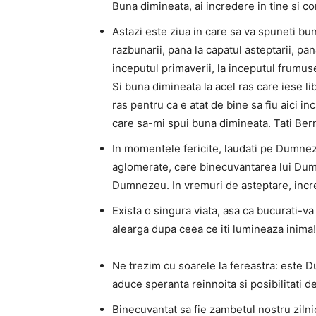
Buna dimineata, ai incredere in tine si co
Astazi este ziua in care sa va spuneti bun
razbunarii, pana la capatul asteptarii, pa
inceputul primaverii, la inceputul frumuset
Si buna dimineata la acel ras care iese li
ras pentru ca e atat de bine sa fiu aici in
care sa-mi spui buna dimineata. Tati Ber
In momentele fericite, laudati pe Dumne
aglomerate, cere binecuvantarea lui Dumn
Dumnezeu. In vremuri de asteptare, inc
Exista o singura viata, asa ca bucurati-va
alearga dupa ceea ce iti lumineaza inima! S
Ne trezim cu soarele la fereastra: este 
aduce speranta reinnoita si posibilitati d
Binecuvantat sa fie zambetul nostru ziln