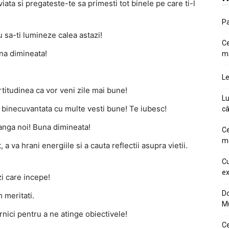
ata si pregateste-te sa primesti tot binele pe care ti-l
Pa
 sa-ti lumineze calea astazi!
Ce
na dimineata!
m
Le
rtitudinea ca vor veni zile mai bune!
Lu
ie binecuvantata cu multe vesti bune! Te iubesc!
câ
langa noi! Buna dimineata!
Ce
me
 a va hrani energiile si a cauta reflectii asupra vietii.
Cu
ex
i care incepe!
Do
m meritati.
M
rnici pentru a ne atinge obiectivele!
Ce