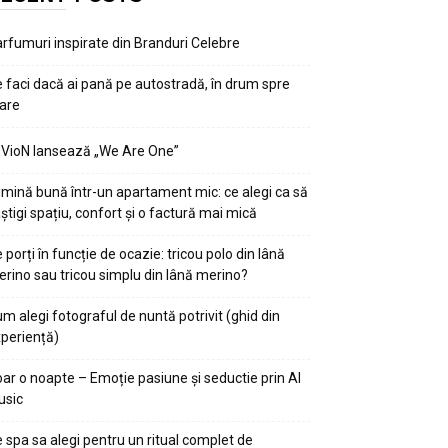
rfumuri inspirate din Branduri Celebre
 faci dacă ai pană pe autostradă, în drum spre
are
VioN lansează „We Are One”
mină bună într-un apartament mic: ce alegi ca să
știgi spațiu, confort și o factură mai mică
 porți în funcție de ocazie: tricou polo din lână
rino sau tricou simplu din lână merino?
m alegi fotograful de nuntă potrivit (ghid din
periență)
ar o noapte – Emoție pasiune și seductie prin AI
usic
 spa sa alegi pentru un ritual complet de