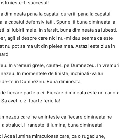
nstruieste-ti succesul!
a dimineata pana la capatul durerii, pana la capatul
na la capatul defensivitatii. Spune-ti buna dimineata la
ii si iubirii mele. In sfarsit, buna dimineata sa iubesti.
ber, agil si despre care nici nu-mi dau seama ca este
cat nu pot sa ma uit din pielea mea. Astazi este ziua in
nardi
zeu. In vremuri grele, cauta-L pe Dumnezeu. In vremuri
ezeu. In momentele de liniste, inchinati-va lui
rede-te in Dumnezeu. Buna dimineata!
 de fiecare parte a ei. Fiecare dimineata este un cadou:
a aveti o zi foarte fericita!
Dumnezeu care ne aminteste ca fiecare dimineata ne
e a straluci. Hraneste-ti lumina, buna dimineata!
ic! Acea lumina miraculoasa care, ca o rugaciune,