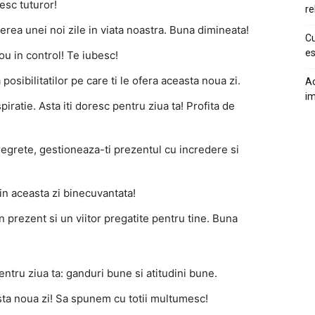
resc tuturor!
re
erea unei noi zile in viata noastra. Buna dimineata!
Cu
es
u in control! Te iubesc!
osibilitatilor pe care ti le ofera aceasta noua zi.
Ac
im
iratie. Asta iti doresc pentru ziua ta! Profita de
regrete, gestioneaza-ti prezentul cu incredere si
in aceasta zi binecuvantata!
n prezent si un viitor pregatite pentru tine. Buna
tru ziua ta: ganduri bune si atitudini bune.
sta noua zi! Sa spunem cu totii multumesc!