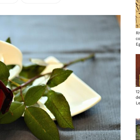
Ri
co
Eg
12
de
L