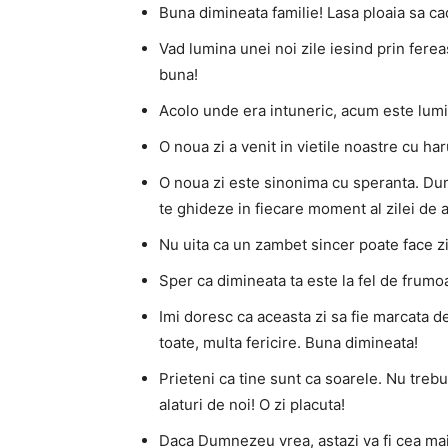
Buna dimineata familie! Lasa ploaia sa cad
Vad lumina unei noi zile iesind prin fereas
buna!
Acolo unde era intuneric, acum este lum
O noua zi a venit in vietile noastre cu ha
O noua zi este sinonima cu speranta. Dum
te ghideze in fiecare moment al zilei de a
Nu uita ca un zambet sincer poate face z
Sper ca dimineata ta este la fel de frumoa
Imi doresc ca aceasta zi sa fie marcata d
toate, multa fericire. Buna dimineata!
Prieteni ca tine sunt ca soarele. Nu trebu
alaturi de noi! O zi placuta!
Daca Dumnezeu vrea, astazi va fi cea mai 