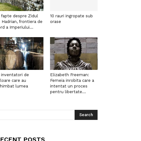
 fapte despre Zidul
10 rauri ingropate sub
i Hadrian, frontiera de
orase
rd a Imperiului...
 inventatori de
Elizabeth Freeman:
loare care au
Femeia inrobita care a
chimbat lumea
intentat un proces
pentru libertate...
ECENT POSTS