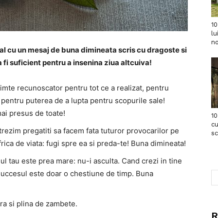
10
lu
no
ial cu un mesaj de buna dimineata scris cu dragoste si
 fi suficient pentru a insenina ziua altcuiva!
simte recunoscator pentru tot ce a realizat, pentru
i pentru puterea de a lupta pentru scopurile sale!
mai presus de toate!
10
cu
rezim pregatiti sa facem fata tuturor provocarilor pe
s
 frica de viata: fugi spre ea si preda-te! Buna dimineata!
l tau este prea mare: nu-i asculta. Cand crezi in tine
, succesul este doar o chestiune de timp. Buna
ara si plina de zambete.
R