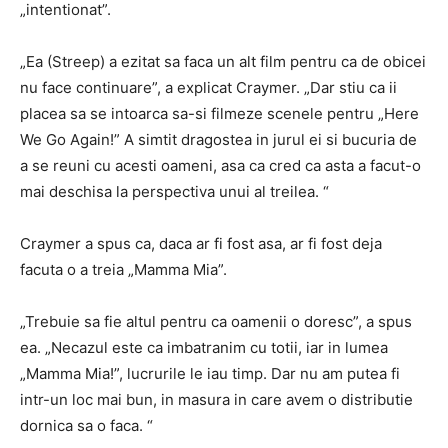
„intentionat”.
„Ea (Streep) a ezitat sa faca un alt film pentru ca de obicei
nu face continuare”, a explicat Craymer. „Dar stiu ca ii
placea sa se intoarca sa-si filmeze scenele pentru „Here
We Go Again!” A simtit dragostea in jurul ei si bucuria de
a se reuni cu acesti oameni, asa ca cred ca asta a facut-o
mai deschisa la perspectiva unui al treilea. “
Craymer a spus ca, daca ar fi fost asa, ar fi fost deja
facuta o a treia „Mamma Mia”.
„Trebuie sa fie altul pentru ca oamenii o doresc”, a spus
ea. „Necazul este ca imbatranim cu totii, iar in lumea
„Mamma Mia!”, lucrurile le iau timp. Dar nu am putea fi
intr-un loc mai bun, in masura in care avem o distributie
dornica sa o faca. “