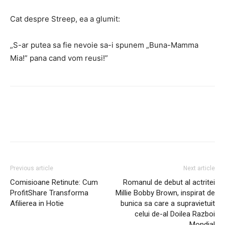
Cat despre Streep, ea a glumit:
„S-ar putea sa fie nevoie sa-i spunem „Buna-Mamma
Mia!” pana cand vom reusi!”
Facebook
Twitter
Pinterest
Previous article
Next article
Comisioane Retinute: Cum
Romanul de debut al actritei
ProfitShare Transforma
Millie Bobby Brown, inspirat de
Afilierea in Hotie
bunica sa care a supravietuit
celui de-al Doilea Razboi
Mondial