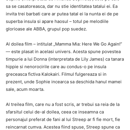
sa se casatoreasca, dar nu stie identitatea tatalui ei. Ea
invita trei barbati care ar putea tatal ei la nunta ei de pe
superba insula si apare haosul – totul pe melodiile
glorioase ale ABBA, grupul pop suedez.
Al doilea film – intitulat „Mamma Mia: Here We Go Again!”
— este plasat in acelasi univers. Acesta spune povestea
timpurie a lui Donna (interpretata de Lily James) ca tanara
hippie si nenorocirile care au condus-o pe insula
greceasca fictiva Kalokairi. Filmul fulgereaza si in
prezent, unde Sophie incearca sa deschida hanul mamei
sale, acum moarta.
Al treilea film, care nu a fost scris, ar trebui sa reia de la
sfarsitul celui de-al doilea, ceea ce inseamna ca
personajul preferat de fani al lui Streep ar fi fie mort, fie
reincarnat cumva. Acestea fiind spuse, Streep spune ca