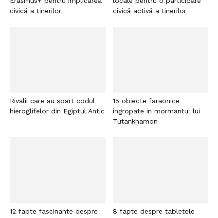
Erasmus+ pentru implicarea
locale pentru o participare
civică a tinerilor
civică activă a tinerilor
Rivalii care au spart codul
15 obiecte faraonice
hieroglifelor din Egiptul Antic
ingropate in mormantul lui
Tutankhamon
12 fapte fascinante despre
8 fapte despre tabletele