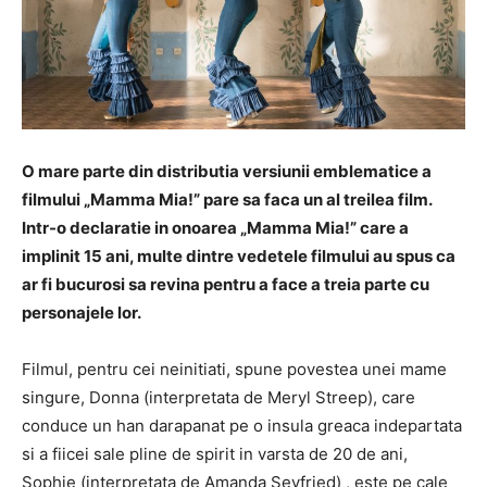
O mare parte din distributia versiunii emblematice a
filmului „Mamma Mia!” pare sa faca un al treilea film.
Intr-o declaratie in onoarea „Mamma Mia!” care a
implinit 15 ani, multe dintre vedetele filmului au spus ca
ar fi bucurosi sa revina pentru a face a treia parte cu
personajele lor.
Filmul, pentru cei neinitiati, spune povestea unei mame
singure, Donna (interpretata de Meryl Streep), care
conduce un han darapanat pe o insula greaca indepartata
si a fiicei sale pline de spirit in varsta de 20 de ani,
Sophie (interpretata de Amanda Seyfried) , este pe cale