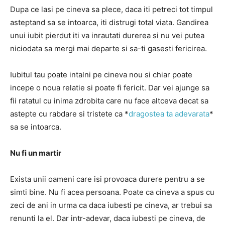
Dupa ce lasi pe cineva sa plece, daca iti petreci tot timpul
asteptand sa se intoarca, iti distrugi total viata. Gandirea
unui iubit pierdut iti va inrautati durerea si nu vei putea
niciodata sa mergi mai departe si sa-ti gasesti fericirea.
Iubitul tau poate intalni pe cineva nou si chiar poate
incepe o noua relatie si poate fi fericit. Dar vei ajunge sa
fii ratatul cu inima zdrobita care nu face altceva decat sa
astepte cu rabdare si tristete ca *
dragostea ta adevarata
*
sa se intoarca.
Nu fi un martir
Exista unii oameni care isi provoaca durere pentru a se
simti bine. Nu fi acea persoana. Poate ca cineva a spus cu
zeci de ani in urma ca daca iubesti pe cineva, ar trebui sa
renunti la el. Dar intr-adevar, daca iubesti pe cineva, de