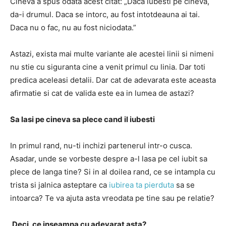
Cineva a spus odata acest citat: „Daca iubesti pe cineva,
da-i drumul. Daca se intorc, au fost intotdeauna ai tai.
Daca nu o fac, nu au fost niciodata.”
Astazi, exista mai multe variante ale acestei linii si nimeni
nu stie cu siguranta cine a venit primul cu linia. Dar toti
predica aceleasi detalii. Dar cat de adevarata este aceasta
afirmatie si cat de valida este ea in lumea de astazi?
Sa lasi pe cineva sa plece cand il iubesti
In primul rand, nu-ti inchizi partenerul intr-o cusca.
Asadar, unde se vorbeste despre a-l lasa pe cel iubit sa
plece de langa tine? Si in al doilea rand, ce se intampla cu
trista si jalnica asteptare ca
iubirea ta pierduta
sa se
intoarca? Te va ajuta asta vreodata pe tine sau pe relatie?
Deci, ce inseamna cu adevarat asta?