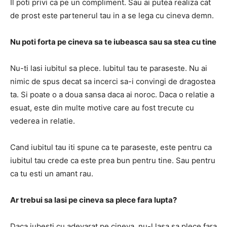
Il poti privi ca pe un compliment. Sau ai putea realiza cat
de prost este partenerul tau in a se lega cu cineva demn.
Nu poti forta pe cineva sa te iubeasca sau sa stea cu tine
Nu-ti lasi iubitul sa plece. Iubitul tau te paraseste. Nu ai
nimic de spus decat sa incerci sa-i convingi de dragostea
ta. Si poate o a doua sansa daca ai noroc. Daca o relatie a
esuat, este din multe motive care au fost trecute cu
vederea in relatie.
Cand iubitul tau iti spune ca te paraseste, este pentru ca
iubitul tau crede ca este prea bun pentru tine. Sau pentru
ca tu esti un amant rau.
Ar trebui sa lasi pe cineva sa plece fara lupta?
Daca iubesti cu adevarat pe cineva, nu-l lasa sa plece fara