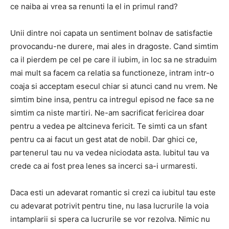
ce naiba ai vrea sa renunti la el in primul rand?
Unii dintre noi capata un sentiment bolnav de satisfactie
provocandu-ne durere, mai ales in dragoste. Cand simtim
ca il pierdem pe cel pe care il iubim, in loc sa ne straduim
mai mult sa facem ca relatia sa functioneze, intram intr-o
coaja si acceptam esecul chiar si atunci cand nu vrem. Ne
simtim bine insa, pentru ca intregul episod ne face sa ne
simtim ca niste martiri. Ne-am sacrificat fericirea doar
pentru a vedea pe altcineva fericit. Te simti ca un sfant
pentru ca ai facut un gest atat de nobil. Dar ghici ce,
partenerul tau nu va vedea niciodata asta. Iubitul tau va
crede ca ai fost prea lenes sa incerci sa-i urmaresti.
Daca esti un adevarat romantic si crezi ca iubitul tau este
cu adevarat potrivit pentru tine, nu lasa lucrurile la voia
intamplarii si spera ca lucrurile se vor rezolva. Nimic nu