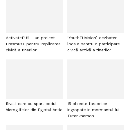
ActivateEU2 – un proiect
‘YouthEUVision’, dezbateri
Erasmus+ pentru implicarea
locale pentru o participare
civică a tinerilor
civică activă a tinerilor
Rivalii care au spart codul
15 obiecte faraonice
hieroglifelor din Egiptul Antic
ingropate in mormantul lui
Tutankhamon