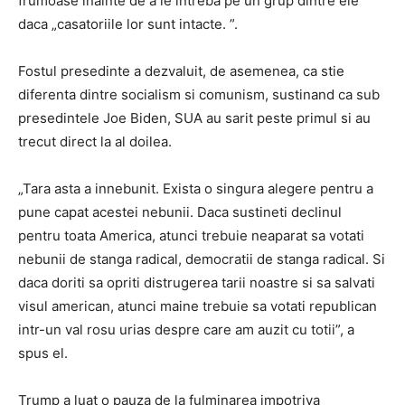
frumoase inainte de a le intreba pe un grup dintre ele
daca „casatoriile lor sunt intacte. ”.
Fostul presedinte a dezvaluit, de asemenea, ca stie
diferenta dintre socialism si comunism, sustinand ca sub
presedintele Joe Biden, SUA au sarit peste primul si au
trecut direct la al doilea.
„Tara asta a innebunit. Exista o singura alegere pentru a
pune capat acestei nebunii. Daca sustineti declinul
pentru toata America, atunci trebuie neaparat sa votati
nebunii de stanga radical, democratii de stanga radical. Si
daca doriti sa opriti distrugerea tarii noastre si sa salvati
visul american, atunci maine trebuie sa votati republican
intr-un val rosu urias despre care am auzit cu totii”, a
spus el.
Trump a luat o pauza de la fulminarea impotriva