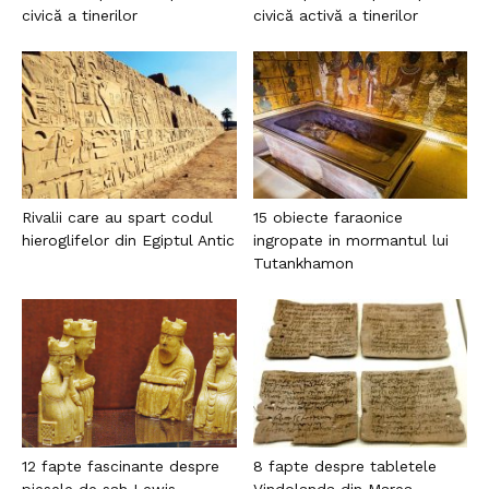
civică a tinerilor
civică activă a tinerilor
Rivalii care au spart codul
15 obiecte faraonice
hieroglifelor din Egiptul Antic
ingropate in mormantul lui
Tutankhamon
12 fapte fascinante despre
8 fapte despre tabletele
piesele de sah Lewis
Vindolanda din Marea