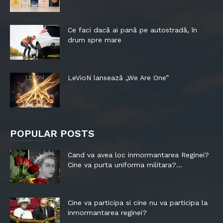
Ce faci dacă ai pană pe autostradă, în
drum spre mare
LeVioN lansează „We Are One”
POPULAR POSTS
Cand va avea loc inmormantarea Reginei?
Cine va purta uniforma militara?...
Cine va participa si cine nu va participa la
inmormantarea reginei?