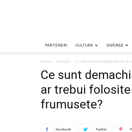
PARTENERI
CULTURA
DIVERSE
Home
Diverse
Ce sunt demachiantele faciale si cum
Ce sunt demachia
ar trebui folosite
frumusete?
Facebook
Twitter
P