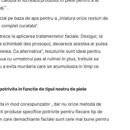
calduta si lucreaza produsul in piele pentru a te
j.” .
al pe baza de apa pentru a „inlatura orice resturi de
e complet curatata”.
trece la aplicarea tratamentelor faciale. Desigur, la
a schimbati des prosopul, deoarece acestea ar putea
lea. Ca alternativa”, tesuturile sunt ideal pentru
ua cu urmatorul pas al rutinei.In plus, trebuie sa
u a evita murdaria care se acumuleaza in timp ce
trivita in functie de tipul nostru de piele
cata in mod corespunzator , dar nu orice metoda de
ti produse specifice potrivite pentru fiecare tip de
im care demachiante faciale sunt cele mai bune pentru