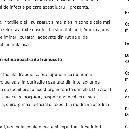
l de infectie pe care acest lucru il prezenta.
Pa
, iritatiile pielii au aparut si mai ales in zonele cele mai
Ce
zelor si aripile nasului. La sfarsitul lunii, Anna a ajuns
m
eliminarii curatarii adecvate din rutina ei de
Le
 lui arata asa.
Lu
in rutina noastra de frumusete
câ
Ce
r faciale, trebuie sa presupunem ca nu numai
me
oluarea si impuritatile rezultate din interactiunea
 dezechilibreze acest organ foarte sensibil. Din acest
Cu
 ziua, cat si noaptea , respectand echilibrul sau
ex
lla, chirurg maxilo-facial si expert in medicina estetica
Do
M
ii, acumula celule moarte si impuritati, incetinind
Ce