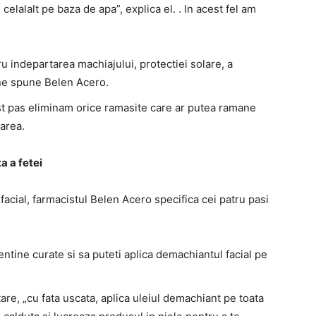
celalalt pe baza de apa”, explica el. . In acest fel am
u indepartarea machiajului, protectiei solare, a
 ne spune Belen Acero.
st pas eliminam orice ramasite care ar putea ramane
area.
a a fetei
 facial, farmacistul Belen Acero specifica cei patru pasi
entine curate si sa puteti aplica demachiantul facial pe
are, „cu fata uscata, aplica uleiul demachiant pe toata