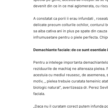
devenit din ce in ce mai aglomerata, cu riscu
A constatat ca porii ii erau infundati , roseata
delicate precum colturile ochilor, conturul bu
sa aiba cativa ani in plus pe spate din cauza 
infrumusetare pentru o piele perfecta. Chipul
Demachiante faciale: de ce sunt esentiale 
Pentru a intelege importanta demachiantelo
reziduurile de machiaj ne altereaza pielea. P
acestuia cu mediul reusesc, de asemenea, sa
motiv, „ pielea trebuie curatata temeinic atat
biologic natural”, avertizeaza dr. Perez Sevi
faciala.
„Daca nu il curatam corect putem infunda por