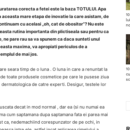
uratarea corecta a fetei este la baza TOTULUI. Apa
10
 aceasta mare etapa de inovatie la care asistam, de
lu
continuam cu acelasi „oh, cat de obositor”? Nu este
no
ceasta rutina importanta din plictiseala sau pentru ca
ine, ne pare rau sa va spunem ca daca sunteti unul
ceasta maxima, va apropiati periculos de a
emplul de mai jos.
re seara timp de o luna . O luna in care a renuntat la
10
cu
ar de toate produsele cosmetice pe care le pusese ziua
s
 dermatologica de catre experti. Desigur, testele lor
uscata decat in ​​mod normal , dar ea (si nu numai ea
 seama cum saptamana dupa saptamana fata ei parea mai
 fost ca, nedemachiind corespunzator de pe ochi, in
R
easca intre ele, astfel incat aplicarea rimelului a