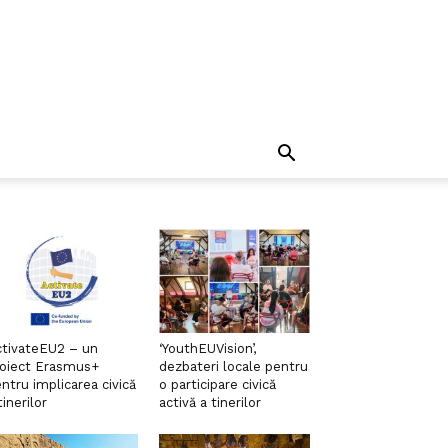
tivateEU2 – un
‘YouthEUVision’,
roiect Erasmus+
dezbateri locale pentru
ntru implicarea civică
o participare civică
tinerilor
activă a tinerilor