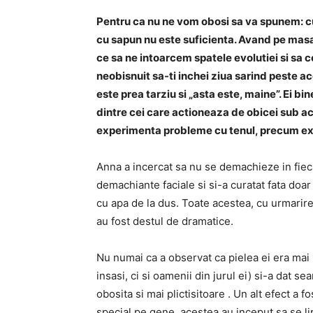
Pentru ca nu ne vom obosi sa va spunem: c
cu sapun nu este suficienta. Avand pe masa
ce sa ne intoarcem spatele evolutiei si sa 
neobisnuit sa-ti inchei ziua sarind peste a
este prea tarziu si „asta este, maine”. Ei b
dintre cei care actioneaza de obicei sub a
experimenta probleme cu tenul, precum ex
Anna a incercat sa nu se demachieze in fieca
demachiante faciale si si-a curatat fata do
cu apa de la dus. Toate acestea, cu urmarire
au fost destul de dramatice.
Nu numai ca a observat ca pielea ei era mai 
insasi, ci si oamenii din jurul ei) si-a dat
obosita si mai plictisitoare . Un alt efect a
special pe gene, acestea au inceput sa se lip