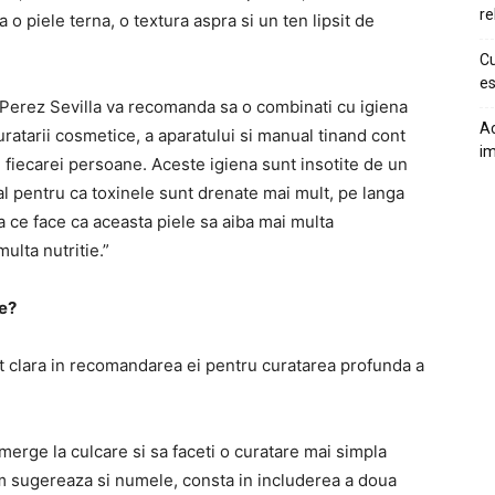
re
 o piele terna, o textura aspra si un ten lipsit de
Cu
es
. Perez Sevilla va recomanda sa o combinati cu igiena
Ac
ratarii cosmetice, a aparatului si manual tinand cont
im
le fiecarei persoane. Aceste igiena sunt insotite de un
al pentru ca toxinele sunt drenate mai mult, pe langa
a ce face ca aceasta piele sa aiba mai multa
ulta nutritie.”
e?
t clara in recomandarea ei pentru curatarea profunda a
erge la culcare si sa faceti o curatare mai simpla
m sugereaza si numele, consta in includerea a doua