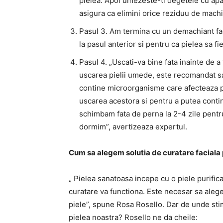
pielea. Apoi umezeste-ti degetele cu apa 
asigura ca elimini orice reziduu de machia
Pasul 3. Am termina cu un demachiant faci
la pasul anterior si pentru ca pielea sa fi
Pasul 4. „Uscati-va bine fata inainte de a 
uscarea pielii umede, este recomandat s
contine microorganisme care afecteaza pie
uscarea acestora si pentru a putea contin
schimbam fata de perna la 2-4 zile pentr
dormim”, avertizeaza expertul.
Cum sa alegem solutia de curatare faciala po
„ Pielea sanatoasa incepe cu o piele purifi
curatare va functiona. Este necesar sa alege
piele”, spune Rosa Rosello. Dar de unde st
pielea noastra? Rosello ne da cheile: