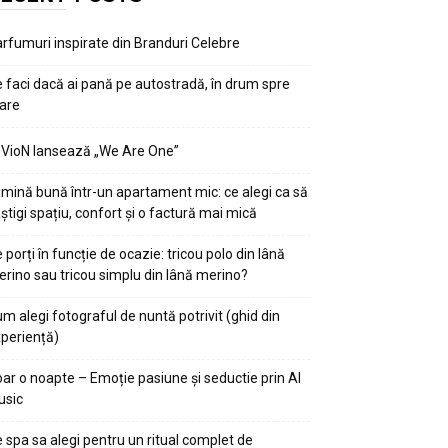
rfumuri inspirate din Branduri Celebre
 faci dacă ai pană pe autostradă, în drum spre
are
VioN lansează „We Are One”
mină bună într-un apartament mic: ce alegi ca să
știgi spațiu, confort și o factură mai mică
 porți în funcție de ocazie: tricou polo din lână
rino sau tricou simplu din lână merino?
m alegi fotograful de nuntă potrivit (ghid din
periență)
ar o noapte – Emoție pasiune și seductie prin AI
usic
 spa sa alegi pentru un ritual complet de