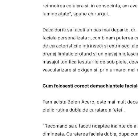
reinnoirea celulara si, in consecinta, am avea
luminozitate”, spune chirurgul.
Daca doriti sa faceti un pas mai departe, dr
faciala personalizata : „combinam puterea cu
de caracteristicile intrinseci si extrinseci a
drenaj limfatic profund si un masaj miofasci
masajul tonifica tesuturile de sub piele, cee
vascularizare si oxigen si, prin urmare, mai m
Cum folosesti corect demachiantele facial
Farmacista Belen Acero, este mai mult deca
pielii: rutina dubla de curatare a fetei .
“Recomand sa o faceti noaptea inainte de a m
dimineata. Curatarea faciala dubla, dupa cu