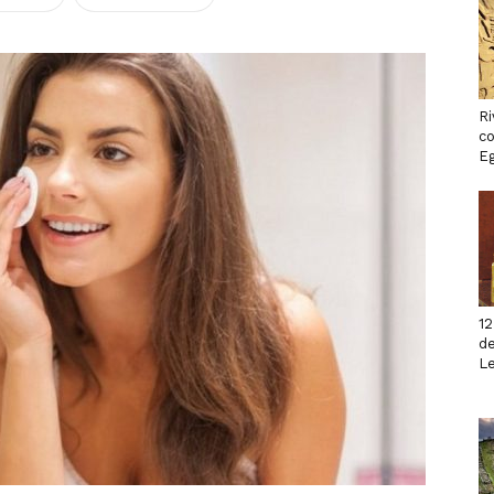
Ri
co
Eg
12
de
L