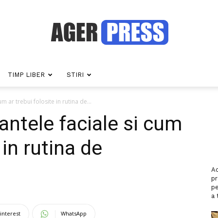
TIMP LIBER
STIRI
Agerpress
 ar trebui folosite in rutina de...
ntele faciale si cum
 in rutina de
Ac
p
pe
a 
interest
WhatsApp