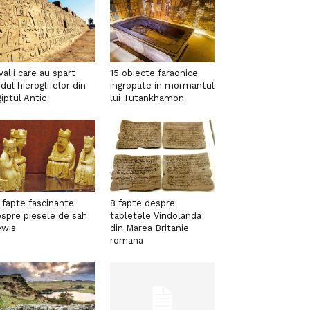
valii care au spart
15 obiecte faraonice
dul hieroglifelor din
ingropate in mormantul
iptul Antic
lui Tutankhamon
 fapte fascinante
8 fapte despre
spre piesele de sah
tabletele Vindolanda
ewis
din Marea Britanie
romana