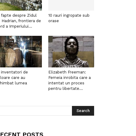
 fapte despre Zidul
10 rauri ingropate sub
i Hadrian, frontiera de
orase
rd a Imperiului...
 inventatori de
Elizabeth Freeman:
loare care au
Femeia inrobita care a
chimbat lumea
intentat un proces
pentru libertate...
ECENT POSTS