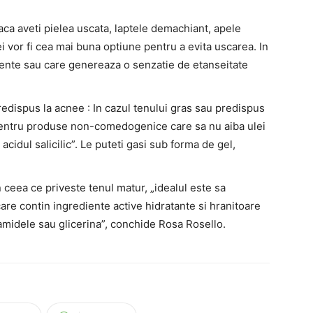
ca aveti pielea uscata, laptele demachiant, apele
 vor fi cea mai buna optiune pentru a evita uscarea. In
gente sau care genereaza o senzatie de etanseitate
edispus la acnee : In cazul tenului gras sau predispus
pentru produse non-comedogenice care sa nu aiba ulei
acidul salicilic”. Le puteti gasi sub forma de gel,
 ceea ce priveste tenul matur, „idealul este sa
re contin ingrediente active hidratante si hranitoare
amidele sau glicerina”, conchide Rosa Rosello.