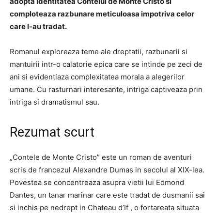
adopta identitatea Contelui de Monte Cristo si
comploteaza razbunare meticuloasa impotriva celor
care l-au tradat.
Romanul exploreaza teme ale dreptatii, razbunarii si
mantuirii intr-o calatorie epica care se intinde pe zeci de
ani si evidentiaza complexitatea morala a alegerilor
umane. Cu rasturnari interesante, intriga captiveaza prin
intriga si dramatismul sau.
Rezumat scurt
„Contele de Monte Cristo” este un roman de aventuri
scris de francezul Alexandre Dumas in secolul al XIX-lea.
Povestea se concentreaza asupra vietii lui Edmond
Dantes, un tanar marinar care este tradat de dusmanii sai
si inchis pe nedrept in Chateau d’If , o fortareata situata