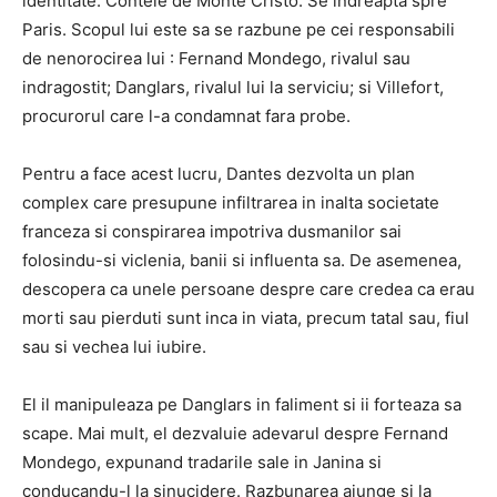
identitate: Contele de Monte Cristo. Se indreapta spre
Paris. Scopul lui este sa se razbune pe cei responsabili
de nenorocirea lui : Fernand Mondego, rivalul sau
indragostit; Danglars, rivalul lui la serviciu; si Villefort,
procurorul care l-a condamnat fara probe.
Pentru a face acest lucru, Dantes dezvolta un plan
complex care presupune infiltrarea in inalta societate
franceza si conspirarea impotriva dusmanilor sai
folosindu-si viclenia, banii si influenta sa. De asemenea,
descopera ca unele persoane despre care credea ca erau
morti sau pierduti sunt inca in viata, precum tatal sau, fiul
sau si vechea lui iubire.
El il manipuleaza pe Danglars in faliment si ii forteaza sa
scape. Mai mult, el dezvaluie adevarul despre Fernand
Mondego, expunand tradarile sale in Janina si
conducandu-l la sinucidere. Razbunarea ajunge si la