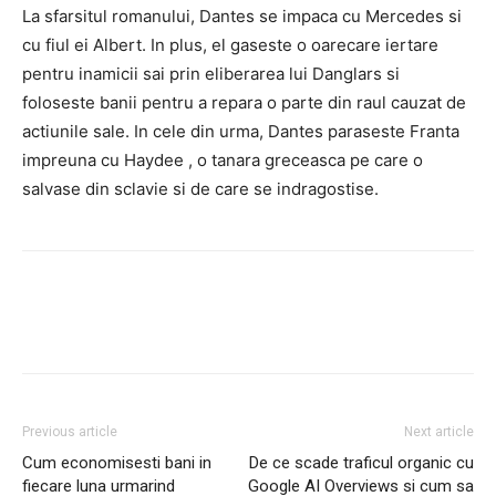
La sfarsitul romanului, Dantes se impaca cu Mercedes si
cu fiul ei Albert. In plus, el gaseste o oarecare iertare
pentru inamicii sai prin eliberarea lui Danglars si
foloseste banii pentru a repara o parte din raul cauzat de
actiunile sale. In cele din urma, Dantes paraseste Franta
impreuna cu Haydee , o tanara greceasca pe care o
salvase din sclavie si de care se indragostise.
Facebook
Twitter
Pinterest
Previous article
Next article
Cum economisesti bani in
De ce scade traficul organic cu
fiecare luna urmarind
Google AI Overviews si cum sa