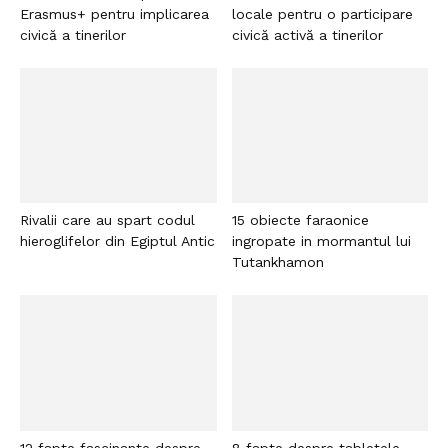
Erasmus+ pentru implicarea
locale pentru o participare
civică a tinerilor
civică activă a tinerilor
Rivalii care au spart codul
15 obiecte faraonice
hieroglifelor din Egiptul Antic
ingropate in mormantul lui
Tutankhamon
12 fapte fascinante despre
8 fapte despre tabletele