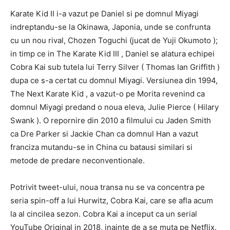
Karate Kid II i-a vazut pe Daniel si pe domnul Miyagi
indreptandu-se la Okinawa, Japonia, unde se confrunta
cu un nou rival, Chozen Toguchi (jucat de Yuji Okumoto );
in timp ce in The Karate Kid III , Daniel se alatura echipei
Cobra Kai sub tutela lui Terry Silver ( Thomas Ian Griffith )
dupa ce s-a certat cu domnul Miyagi. Versiunea din 1994,
The Next Karate Kid , a vazut-o pe Morita revenind ca
domnul Miyagi predand o noua eleva, Julie Pierce ( Hilary
Swank ). O repornire din 2010 a filmului cu Jaden Smith
ca Dre Parker si Jackie Chan ca domnul Han a vazut
franciza mutandu-se in China cu batausi similari si
metode de predare neconventionale.
Potrivit tweet-ului, noua transa nu se va concentra pe
seria spin-off a lui Hurwitz, Cobra Kai, care se afla acum
la al cincilea sezon. Cobra Kai a inceput ca un serial
YouTube Original in 2018, inainte de a se muta pe Netflix.