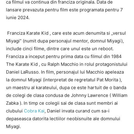
ca filmul va continua din franciza originala. Data de
lansare prevazuta pentru film este programata pentru 7
iunie 2024.
Franciza Karate Kid , care este acum denumita si „versul
Miyagi” (numit dupa personajul mentor, domnul Miyagi),
include cinci filme, dintre care unul este un reboot.
Franciza a inceput pentru prima data cu filmul din 1984
The Karate Kid , cu Ralph Macchio in rolul protagonistului
Daniel LaRusso. In film, personajul lui Macchio apeleaza
la domnul Miyagi (interpretat de regretatul Pat Morita ),
un maestru al karateului, dupa ce este hartuit de o banda
de colegi de clasa condusa de Johnny Lawrence ( William
Zabka ). In timp ce colegii sai de clasa sunt membri ai
clubului
Cobra Kai
, Daniel invata curand cum sa-i
depaseasca datorita lectiilor neobisnuite ale domnului
Miyagi.