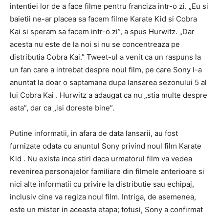
intentiei lor de a face filme pentru franciza intr-o zi. „Eu si
baietii ne-ar placea sa facem filme Karate Kid si Cobra
Kai si speram sa facem intr-o zi”, a spus Hurwitz. „Dar
acesta nu este de la noi si nu se concentreaza pe
distributia Cobra Kai.” Tweet-ul a venit ca un raspuns la
un fan care a intrebat despre noul film, pe care Sony l-a
anuntat la doar o saptamana dupa lansarea sezonului 5 al
lui Cobra Kai . Hurwitz a adaugat ca nu „stia multe despre
asta”, dar ca „isi doreste bine”.
Putine informatii, in afara de data lansarii, au fost
furnizate odata cu anuntul Sony privind noul film Karate
Kid . Nu exista inca stiri daca urmatorul film va vedea
revenirea personajelor familiare din filmele anterioare si
nici alte informatii cu privire la distributie sau echipaj,
inclusiv cine va regiza noul film. Intriga, de asemenea,
este un mister in aceasta etapa; totusi, Sony a confirmat