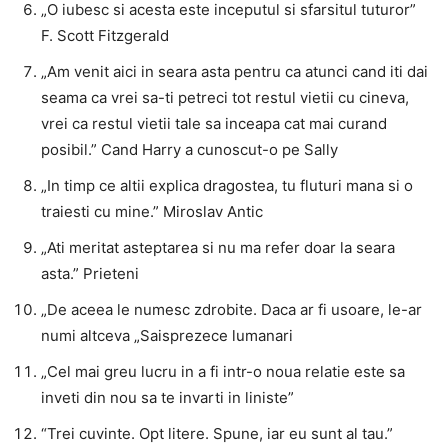
„O iubesc si acesta este inceputul si sfarsitul tuturor”
F. Scott Fitzgerald
„Am venit aici in seara asta pentru ca atunci cand iti dai
seama ca vrei sa-ti petreci tot restul vietii cu cineva,
vrei ca restul vietii tale sa inceapa cat mai curand
posibil.” Cand Harry a cunoscut-o pe Sally
„In timp ce altii explica dragostea, tu fluturi mana si o
traiesti cu mine.” Miroslav Antic
„Ati meritat asteptarea si nu ma refer doar la seara
asta.” Prieteni
„De aceea le numesc zdrobite. Daca ar fi usoare, le-ar
numi altceva „Saisprezece lumanari
„Cel mai greu lucru in a fi intr-o noua relatie este sa
inveti din nou sa te invarti in liniste”
“Trei cuvinte. Opt litere. Spune, iar eu sunt al tau.”