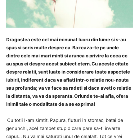
Dragostea este cel mai minunat lucru din lume si s-au
spus si scris multe despre ea. Bazeaza-te pe unele
dintre cele mai mari minti si arunca o privire la ceea ce
au spus ei despre acest subiect etern. Cu aceste citate
despre relatii, sunt luate in considerare toate aspectele
iubirii, indiferent daca va aflati intr-o relatie nou-nouta
sau profunda; va va face sa radeti si daca aveti o relatie
la distanta, va va da speranta. Oriunde te-ai afla, ofera
inimii tale o modalitate de a se exprima!
Cu totii l-am simtit. Papura, fluturi in stomac, batai de
genunchi, acel zambet stupid care pare sa-ti invarte
capul… Nu va mai saturati unul de celalalt. Tot ce vrei