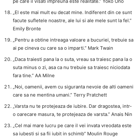
pe care il visati impreuna este realitate.” Yoko Ono
„El este mai mult eu decat mine. Indiferent din ce sunt
facute sufletele noastre, ale lui si ale mele sunt la fel.”
Emily Bronte
„Pentru a obtine intreaga valoare a bucuriei, trebuie sa
ai pe cineva cu care sa o imparti.” Mark Twain
„Daca traiesti pana la o suta, vreau sa traiesc pana la o
suta minus o zi, asa ca nu trebuie sa traiesc niciodata
fara tine.” AA Milne
„Noi, oamenii, avem cu siguranta nevoie de alti oameni
care sa ne mentina umani.” Terry Pratchett
„Varsta nu te protejeaza de iubire. Dar dragostea, intr-
o oarecare masura, te protejeaza de varsta.” Anais Nin
„Cel mai mare lucru pe care il vei invata vreodata este
sa iubesti si sa fii iubit in schimb” Moulin Rouge