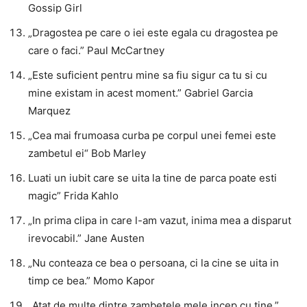
Gossip Girl
„Dragostea pe care o iei este egala cu dragostea pe
care o faci.” Paul McCartney
„Este suficient pentru mine sa fiu sigur ca tu si cu
mine existam in acest moment.” Gabriel Garcia
Marquez
„Cea mai frumoasa curba pe corpul unei femei este
zambetul ei“ Bob Marley
Luati un iubit care se uita la tine de parca poate esti
magic” Frida Kahlo
„In prima clipa in care l-am vazut, inima mea a disparut
irevocabil.” Jane Austen
„Nu conteaza ce bea o persoana, ci la cine se uita in
timp ce bea.” Momo Kapor
„Atat de multe dintre zambetele mele incep cu tine.”