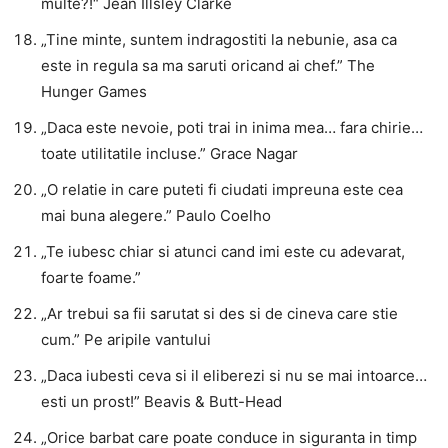
multe?!“ Jean Illsley Clarke
„Tine minte, suntem indragostiti la nebunie, asa ca
este in regula sa ma saruti oricand ai chef.” The
Hunger Games
„Daca este nevoie, poti trai in inima mea… fara chirie…
toate utilitatile incluse.” Grace Nagar
„O relatie in care puteti fi ciudati impreuna este cea
mai buna alegere.” Paulo Coelho
„Te iubesc chiar si atunci cand imi este cu adevarat,
foarte foame.”
„Ar trebui sa fii sarutat si des si de cineva care stie
cum.” Pe aripile vantului
„Daca iubesti ceva si il eliberezi si nu se mai intoarce…
esti un prost!” Beavis & Butt-Head
„Orice barbat care poate conduce in siguranta in timp