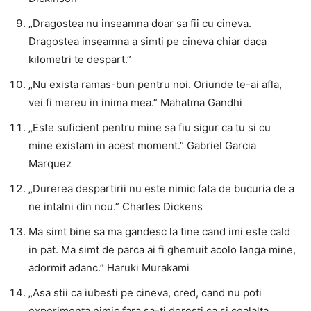
„Dragostea nu inseamna doar sa fii cu cineva.
Dragostea inseamna a simti pe cineva chiar daca
kilometri te despart.”
„Nu exista ramas-bun pentru noi. Oriunde te-ai afla,
vei fi mereu in inima mea.” Mahatma Gandhi
„Este suficient pentru mine sa fiu sigur ca tu si cu
mine existam in acest moment.” Gabriel Garcia
Marquez
„Durerea despartirii nu este nimic fata de bucuria de a
ne intalni din nou.” Charles Dickens
Ma simt bine sa ma gandesc la tine cand imi este cald
in pat. Ma simt de parca ai fi ghemuit acolo langa mine,
adormit adanc.” Haruki Murakami
„Asa stii ca iubesti pe cineva, cred, cand nu poti
experimenta nimic fara sa-ti doresti ca si cealalta