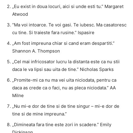
„Eu exist in doua locuri, aici si unde esti tu.” Margaret
Atwood
“Ma voi intoarce. Te voi gasi. Te iubesc. Ma casatoresc
cu tine. Si traieste fara rusine.” Ispasire
„Am fost impreuna chiar si cand eram despartiti.”
Shannon A. Thompson
„Cel mai infricosator lucru la distanta este ca nu stii
daca le va lipsi sau uita de tine.” Nicholas Sparks
„Promite-mi ca nu ma vei uita niciodata, pentru ca
daca as crede ca o faci, nu as pleca niciodata.” AA
Milne
„Nu mi-e dor de tine si de tine singur – mi-e dor de
tine si de mine impreuna.”
„Dimineata fara tine este zori in scadere.” Emily
Dickinson