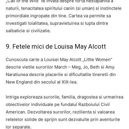
„Call of the Wild” te invata despre forta nestapanita a
naturii, tenacitatea spiritului canin (si uman) si instinctele
primordiale ingropate din tine. Cartea va permite sa
investigati loialitatea, supravietuirea si lupta dintre
salbaticie si civilizatie.
9. Fetele mici de Louisa May Alcott
Cunoscuta carte a Louisei May Alcott „Little Women”
descrie vietile surorilor March – Meg, Jo, Beth si Amy.
Naratiunea descrie placerile si dificultatile tineretii din
New England din secolul al XIX-lea.
Intriga exploreaza surorile, familia, dragostea si urmarirea
obiectivelor individuale pe fundalul Razboiului Civil
American. Dezvoltarea surorilor, rezilienta si valoarea
retelelor solide de sprijin sunt dezvaluite prin aventurile
lor separate.