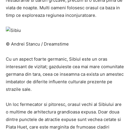
restaurante si baruri grozave, precum si o scena plina de
viata de noapte. Multi oameni folosesc orasul ca baza in
timp ce exploreaza regiunea inconjuratoare.
© Andrei Stancu / Dreamstime
Cu un aspect foarte germanic, Sibiul este un oras
interesant de vizitat; gazduieste cea mai mare comunitate
germana din tara, ceea ce inseamna ca exista un amestec
imbatator de diferite influente culturale prezente pe
strazile sale.
Un loc fermecator si pitoresc, orasul vechi al Sibiului are
o multime de arhitectura grandioasa expusa. Doar doua
dintre punctele de atractie expuse sunt vechea cetate si
Piata Huet, care este marginita de frumoase cladiri