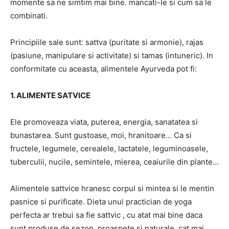
momente sa ne simtim mai bine. mancati-le si cum sa le
combinati.
Principiile sale sunt: ​​sattva (puritate si armonie), rajas
(pasiune, manipulare si activitate) si tamas (intuneric). In
conformitate cu aceasta, alimentele Ayurveda pot fi:
1. ALIMENTE SATVICE
Ele promoveaza viata, puterea, energia, sanatatea si
bunastarea. Sunt gustoase, moi, hranitoare… Ca si
fructele, legumele, cerealele, lactatele, leguminoasele,
tuberculii, nucile, semintele, mierea, ceaiurile din plante…
Alimentele sattvice hranesc corpul si mintea si le mentin
pasnice si purificate. Dieta unui practician de yoga
perfecta ar trebui sa fie sattvic , cu atat mai bine daca
sunt produse de sezon, proaspete si naturale, cat mai