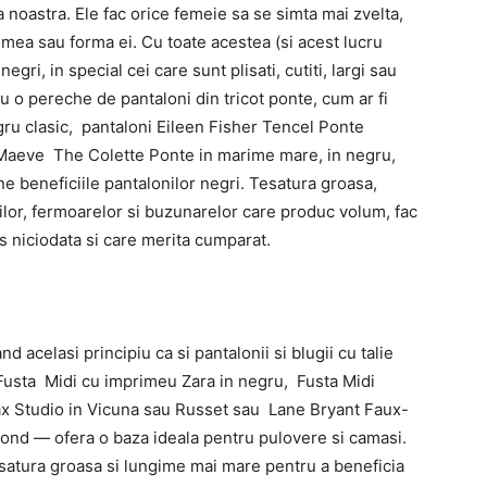
 noastra. Ele fac orice femeie sa se simta mai zvelta,
rimea sau forma ei. Cu toate acestea (si acest lucru
gri, in special cei care sunt plisati, cutiti, largi sau
u o pereche de pantaloni din tricot ponte, cum ar fi
ru clasic, pantaloni Eileen Fisher Tencel Ponte
Maeve The Colette Ponte in marime mare, in negru,
ine beneficiile pantalonilor negri. Tesatura groasa,
rilor, fermoarelor si buzunarelor care produc volum, fac
es niciodata si care merita cumparat.
 acelasi principiu ca si pantalonii si blugii cu talie
fi Fusta Midi cu imprimeu Zara in negru, Fusta Midi
 Max Studio in Vicuna sau Russet sau Lane Bryant Faux-
ond — ofera o baza ideala pentru pulovere si camasi.
satura groasa si lungime mai mare pentru a beneficia