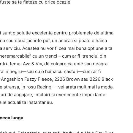
uste sa te flateze cu orice ocazie.
fi sunt o solutie excelenta pentru problemele de ultima
una sau doua jachete puf, un anorac si poate o haina
a serviciu. Acestea nu vor fi cea mai buna optiune a ta
eremarcabila” cu un trenci – cum ar fi trenciul din
entru femei Ava & Viv, de culoare cafenie sau neagra
Zara in negru—sau cu o haina cu nasturi—cum ar fi
mei Angashion Fuzzy Fleece, 2226 Brown sau 2226 Black
ie stransa, in rosu Racing — vei arata mult mai la moda.
iuri de angajare, intalniri si evenimente importante,
 a le actualiza instantaneu.
aneca lunga