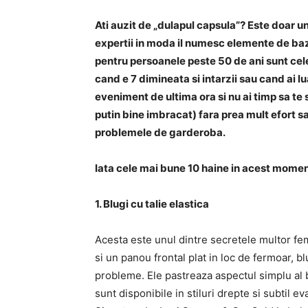
Ati auzit de „dulapul capsula”? Este doar u
expertii in moda il numesc elemente de ba
pentru persoanele peste 50 de ani sunt cele 
cand e 7 dimineata si intarzii sau cand ai lu
eveniment de ultima ora si nu ai timp sa te 
putin bine imbracat) fara prea mult efort sau
problemele de garderoba.
Iata cele mai bune 10 haine in acest mome
1. Blugi cu talie elastica
Acesta este unul dintre secretele multor fem
si un panou frontal plat in loc de fermoar, bl
probleme. Ele pastreaza aspectul simplu al b
sunt disponibile in stiluri drepte si subtil 