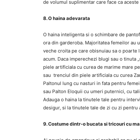
de volumul suplimentar care face ca aceste f
8. O haina adevarata
O haina inteligenta si o schimbare de panto
ora din garderoba. Majoritatea femeilor au 
veche croita pe care obisnuiau sa o poarte l
acum. Daca imperechezi blugi sau o tinuta „n
piele artificiala cu curea de marime mare p
sau trenciul din piele artificiala cu curea 
Paltonul lung cu nasturi in fata pentru fe
sau Palton Eloquii cu umeri puternici, cu tal
Adauga o haina la tinutele tale pentru interv
desigur, si la tinutele tale de zi cu zi pentru
9. Costume dintr-o bucata si tricouri cu m