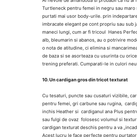
Ai nevoie de amandoua si probabil ca nu ai 
Turtleneck pentru femei in negru sau maro
purtati mai usor body-urile. prin indeparta
imbracate elegant pe cont propriu sau sub ja
maneci lungi, cum ar fi tricoul Hanes Perfe
alb, bleumarin si abanos, au o potrivire mod
o nota de atitudine, ci elimina si mancarimea
de baza si se asorteaza cu usurinta cu orice, 
trening preferati. Cumparati-le in culori neut
10. Un cardigan gros din tricot texturat
Cu tesaturi, puncte sau cusaturi vizibile, c
pentru femei, gri carbune sau rugina, card
inchis Heather si cardiganul ana Plus pentr
sau fulgi de ovaz folosesc volumul si textura
cardigan texturat deschis pentru a va „incadr
Acest lucru le face perfecte pentru purtatori