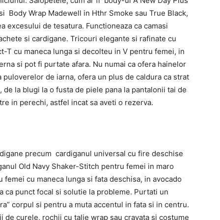
niciunul. Salopetele, cum ar fi body-ul A New Day Plus
 si Body Wrap Madewell in Hthr Smoke sau True Black,
rea excesului de tesatura. Functioneaza ca camasi
chete si cardigane. Tricouri elegante si rafinate cu
ct-T cu maneca lunga si decolteu in V pentru femei, in
erna si pot fi purtate afara. Nu numai ca ofera hainelor
 puloverelor de iarna, ofera un plus de caldura ca strat
de la blugi la o fusta de piele pana la pantalonii tai de
re in perechi, astfel incat sa aveti o rezerva.
ardigane precum cardiganul universal cu fire deschise
iganul Old Navy Shaker-Stitch pentru femei in maro
u femei cu maneca lunga si fata deschisa, in avocado
 ca punct focal si solutie la probleme. Purtati un
a” corpul si pentru a muta accentul in fata si in centru.
i de curele, rochii cu talie wrap sau cravata si costume