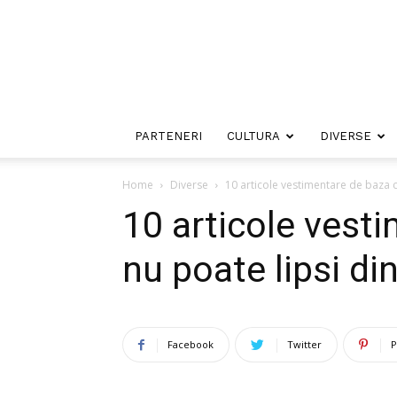
PARTENERI
CULTURA
DIVERSE
Home
Diverse
10 articole vestimentare de baza c
10 articole vest
nu poate lipsi di
Facebook
Twitter
P