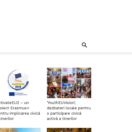
tivateEU2 – un
‘YouthEUVision’,
roiect Erasmus+
dezbateri locale pentru
ntru implicarea civică
o participare civică
tinerilor
activă a tinerilor