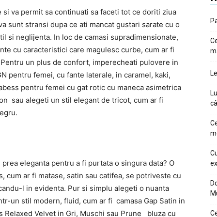
i va permit sa continuati sa faceti tot ce doriti ziua
Pa
va sunt stransi dupa ce ati mancat gustari sarate cu o
 stil si neglijenta. In loc de camasi supradimensionate,
Ce
ponte cu caracteristici care magulesc curbe, cum ar fi
m
le. Pentru un plus de confort, imperecheati pulovere in
Le
N pentru femei, cu fante laterale, in caramel, kaki,
bess pentru femei cu gat rotic cu maneca asimetrica
Lu
on sau alegeti un stil elegant de tricot, cum ar fi
câ
negru.
Ce
me
Cu
e prea eleganta pentru a fi purtata o singura data? O
ex
, cum ar fi matase, satin sau catifea, se potriveste cu
Do
acandu-l in evidenta. Pur si simplu alegeti o nuanta
M
ntr-un stil modern, fluid, cum ar fi camasa Gap Satin in
s Relaxed Velvet in Gri, Muschi sau Prune bluza cu
Ce