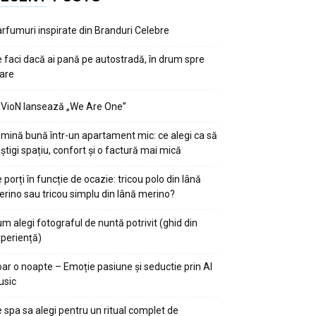
rfumuri inspirate din Branduri Celebre
 faci dacă ai pană pe autostradă, în drum spre
are
VioN lansează „We Are One”
mină bună într-un apartament mic: ce alegi ca să
știgi spațiu, confort și o factură mai mică
 porți în funcție de ocazie: tricou polo din lână
rino sau tricou simplu din lână merino?
m alegi fotograful de nuntă potrivit (ghid din
periență)
ar o noapte – Emoție pasiune și seductie prin AI
usic
 spa sa alegi pentru un ritual complet de