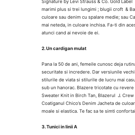
Signature by Levi Strauss & Co. Gold Label i
marimi plus si trei lungimi ; blugii croft & 
culoare sau denim cu spalare medie; sau Cala
mai neteda, in culoare inchisa. Fa-ti din aces
atunci cand ai nevoie de ei.
2. Un cardigan mulat
Pana la 50 de ani, femeile cunosc deja rutin
securitate si incredere. Dar versiunile vechi 
stilurile de viata si stilurile de lucru mai 
sub un hanorac. Blazere tricotate cu revere
Sweater Knit in Birch Tan, Blazerul J. Cre
Coatiganul Chico’s Denim Jacheta de culoar
moale si elastica. Te fac sa te simti confortab
3. Tunici in linii A