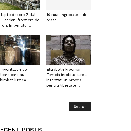
 fapte despre Zidul
10 rauri ingropate sub
i Hadrian, frontiera de
orase
rd a Imperiului...
 inventatori de
Elizabeth Freeman:
loare care au
Femeia inrobita care a
chimbat lumea
intentat un proces
pentru libertate...
ECENT POSTS