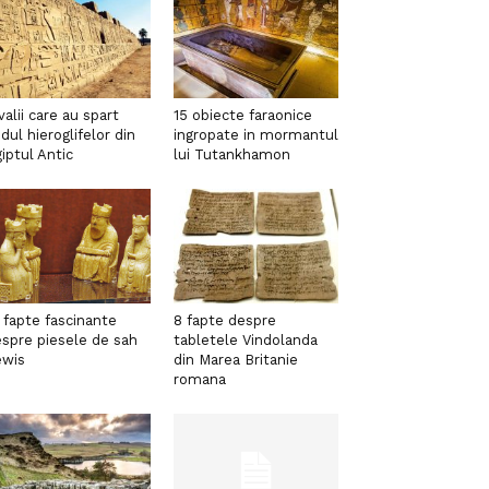
valii care au spart
15 obiecte faraonice
dul hieroglifelor din
ingropate in mormantul
iptul Antic
lui Tutankhamon
 fapte fascinante
8 fapte despre
spre piesele de sah
tabletele Vindolanda
ewis
din Marea Britanie
romana