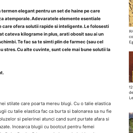
n termen elegant pentru un set de haine pe care
za atemporale. Adevaratele elemente esentiale
care ofera solutii rapide si inteligente. Le folosesti
Ri
at cateva kilograme in plus, arati obosit sau ai un
co
schimbi. Te fac sa te simti plin de farmec (sau cel
Eg
 stres. Cu alte cuvinte, sunt cele mai bune solutii la
nt.
12
de
L
ei stilate care poarta mereu blugi. Cu o talie elastica
ugii cu talie elastica fac ca burta si balonarea sa nu fie
luzelor si pelerinei atunci cand sunt purtate afara si
evazate. Incearca blugii cu bootcut pentru femei