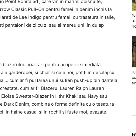
n Point Bonita 5d , care vin in marimi obisnuite,
Barrow Classic Pull-On pentru femei in denim inchis la
10
reti de Lee Indigo pentru femei, cu trasatura in talie,
lu
ti pantaloni de zi cu zi sau ai mereu unii in dulap
no
a blazerului: poarta-l pentru acoperire imediata,
ale garderobei, si chiar si cele noi, pot fi in decalaj cu
10
cu
casual… cum ar fi purtarea unui sutien push-up din dantela
s
 crestate, cum ar fi Blazerul Lauren Ralph Lauren
w Eloise Sweater-Blazer in Hthr Khaki sau Navy sau
e Dark Denim, combina o forma definita cu o tesatura
il in haine casual si in rochii si fuste moi, evazate.
R