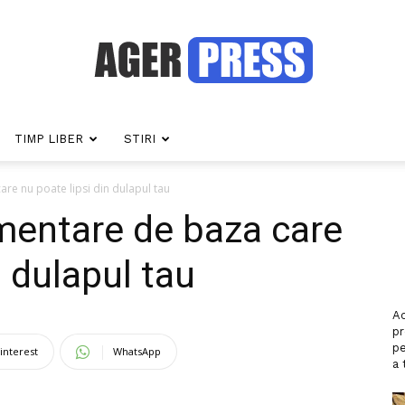
TIMP LIBER
STIRI
Agerpress
are nu poate lipsi din dulapul tau
imentare de baza care
n dulapul tau
Ac
p
pe
interest
WhatsApp
a 