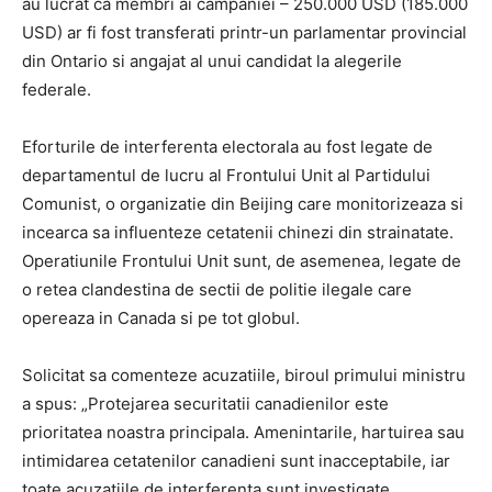
au lucrat ca membri ai campaniei – 250.000 USD (185.000
USD) ar fi fost transferati printr-un parlamentar provincial
din Ontario si angajat al unui candidat la alegerile
federale.
Eforturile de interferenta electorala au fost legate de
departamentul de lucru al Frontului Unit al Partidului
Comunist, o organizatie din Beijing care monitorizeaza si
incearca sa influenteze cetatenii chinezi din strainatate.
Operatiunile Frontului Unit sunt, de asemenea, legate de
o retea clandestina de sectii de politie ilegale care
opereaza in Canada si pe tot globul.
Solicitat sa comenteze acuzatiile, biroul primului ministru
a spus: „Protejarea securitatii canadienilor este
prioritatea noastra principala. Amenintarile, hartuirea sau
intimidarea cetatenilor canadieni sunt inacceptabile, iar
toate acuzatiile de interferenta sunt investigate