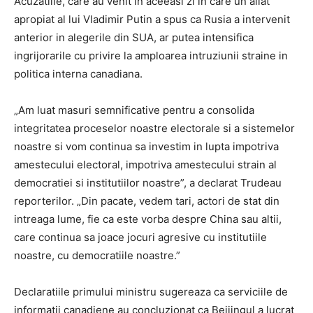
Acuzatiile, care au venit in aceeasi zi in care un aliat
apropiat al lui Vladimir Putin a spus ca Rusia a intervenit
anterior in alegerile din SUA, ar putea intensifica
ingrijorarile cu privire la amploarea intruziunii straine in
politica interna canadiana.
„Am luat masuri semnificative pentru a consolida
integritatea proceselor noastre electorale si a sistemelor
noastre si vom continua sa investim in lupta impotriva
amestecului electoral, impotriva amestecului strain al
democratiei si institutiilor noastre”, a declarat Trudeau
reporterilor. „Din pacate, vedem tari, actori de stat din
intreaga lume, fie ca este vorba despre China sau altii,
care continua sa joace jocuri agresive cu institutiile
noastre, cu democratiile noastre.”
Declaratiile primului ministru sugereaza ca serviciile de
informatii canadiene au concluzionat ca Beijingul a lucrat