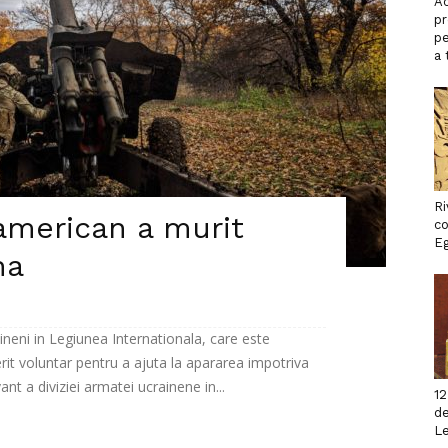
Ac
p
pe
a 
Ri
american a murit
co
Eg
na
aineni in Legiunea Internationala, care este
erit voluntar pentru a ajuta la apararea impotriva
nt a diviziei armatei ucrainene in...
12
de
L