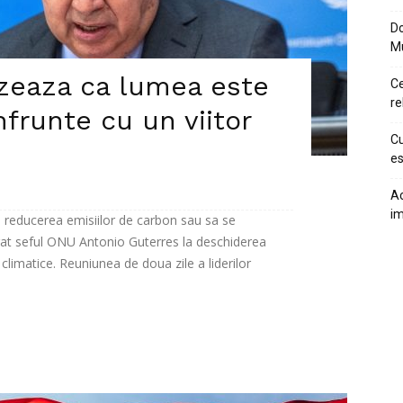
Do
M
izeaza ca lumea este
Ce
re
frunte cu un viitor
Cu
es
Ac
im
reducerea emisiilor de carbon sau sa se
rat seful ONU Antonio Guterres la deschiderea
limatice. Reuniunea de doua zile a liderilor