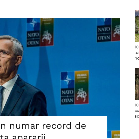
10
lu
no
10
cu
s
n numar record de
nta apararii