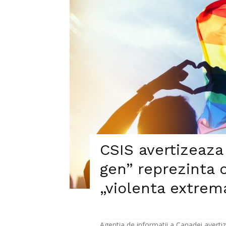
CSIS avertizeaza
gen” reprezinta 
„violenta extrem
Agentia de informatii a Canadei avertize