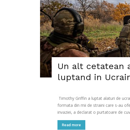
Un alt cetatean 
luptand in Ucrai
Timothy Griffin a luptat alaturi de ucr
formata din mii de straini care s-au of
invaziei, a declarat o purtatoare de cuva
Read more