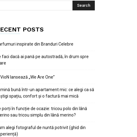
ECENT POSTS
rfumuri inspirate din Branduri Celebre
 faci dacă ai pană pe autostradă, în drum spre
are
VioN lansează „We Are One”
mină bună într-un apartament mic: ce alegi ca să
știgi spațiu, confort și o factură mai mică
 porți în funcție de ocazie: tricou polo din lână
rino sau tricou simplu din lână merino?
m alegi fotograful de nuntă potrivit (ghid din
periență)