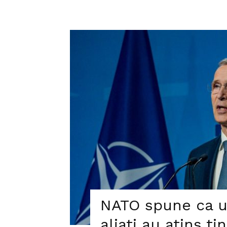
NATO spune ca u
aliati au atins ti