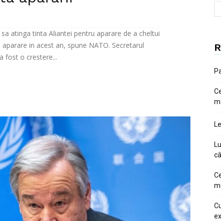
 atinga tinta Aliantei pentru aparare de a cheltui
 aparare in acest an, spune NATO. Secretarul
R
 fost o crestere...
Pa
Ce
m
Le
Lu
câ
Ce
me
Cu
ex