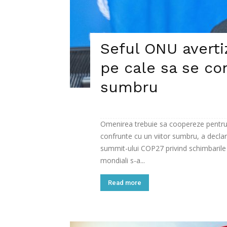
Seful ONU avert
pe cale sa se con
sumbru
Omenirea trebuie sa coopereze pentru 
confrunte cu un viitor sumbru, a decla
summit-ului COP27 privind schimbarile c
mondiali s-a...
Read more