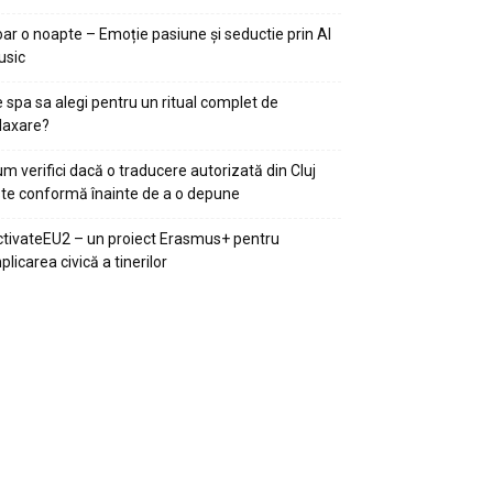
ar o noapte – Emoție pasiune și seductie prin AI
usic
 spa sa alegi pentru un ritual complet de
laxare?
m verifici dacă o traducere autorizată din Cluj
te conformă înainte de a o depune
tivateEU2 – un proiect Erasmus+ pentru
plicarea civică a tinerilor