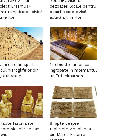
tivateEU2 – un
‘YouthEUVision’,
roiect Erasmus+
dezbateri locale pentru
ntru implicarea civică
o participare civică
tinerilor
activă a tinerilor
valii care au spart
15 obiecte faraonice
dul hieroglifelor din
ingropate in mormantul
iptul Antic
lui Tutankhamon
 fapte fascinante
8 fapte despre
spre piesele de sah
tabletele Vindolanda
ewis
din Marea Britanie