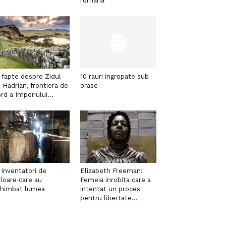
romana
 fapte despre Zidul
10 rauri ingropate sub
i Hadrian, frontiera de
orase
rd a Imperiului...
 inventatori de
Elizabeth Freeman:
loare care au
Femeia inrobita care a
chimbat lumea
intentat un proces
pentru libertate...