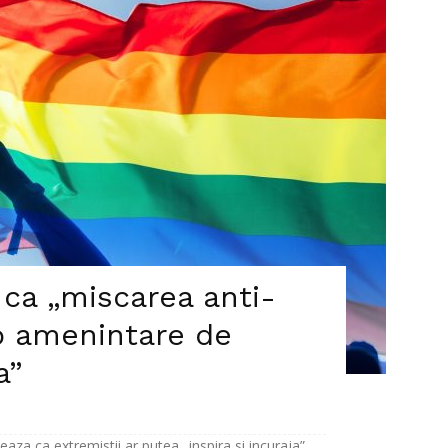
 ca „miscarea anti-
o amenintare de
a”
aza ca extremistii ar putea „inspira si incuraja”