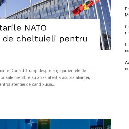
Do
M
tarile NATO
Ce
re
 de cheltuieli pentru
Cu
es
Ac
im
esedinte Donald Trump despre angajamentele de
telor sale membre au atras atentia asupra aliantei,
entrul atentiei de cand Rusia...