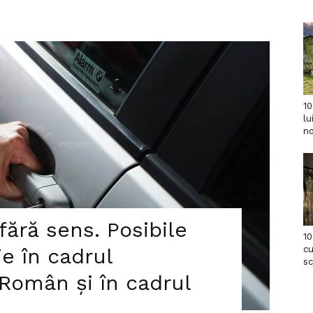
10
lu
no
fără sens. Posibile
10
e în cadrul
cu
s
 Român și în cadrul