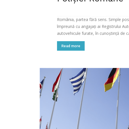
România, partea fără sens. Simple posib
împreună cu angajați ai Registrului A
autovehicule furate, în cunoștință de ca
Read more