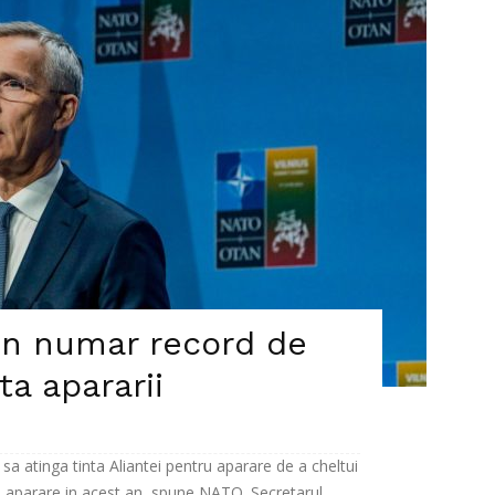
n numar record de
nta apararii
 atinga tinta Aliantei pentru aparare de a cheltui
 aparare in acest an, spune NATO. Secretarul