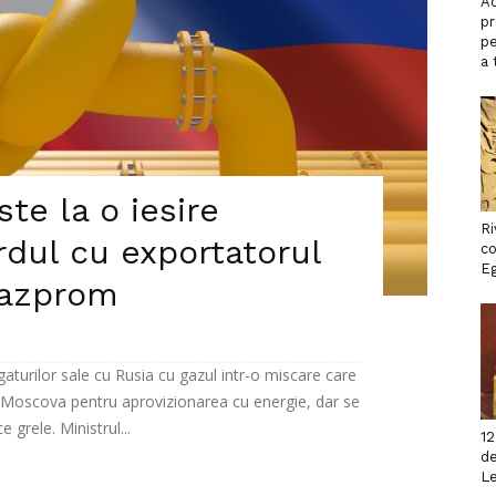
Ac
p
pe
a 
te la o iesire
Ri
rdul cu exportatorul
co
Eg
Gazprom
gaturilor sale cu Rusia cu gazul intr-o miscare care
 Moscova pentru aprovizionarea cu energie, dar se
e grele. Ministrul...
12
de
L