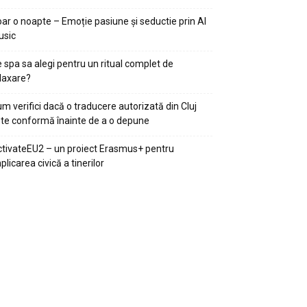
ar o noapte – Emoție pasiune și seductie prin AI
usic
 spa sa alegi pentru un ritual complet de
laxare?
m verifici dacă o traducere autorizată din Cluj
te conformă înainte de a o depune
tivateEU2 – un proiect Erasmus+ pentru
plicarea civică a tinerilor