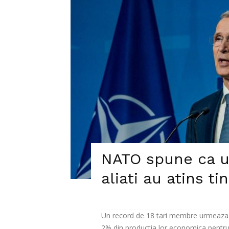
NATO spune ca u
aliati au atins ti
Un record de 18 tari membre urmeaza sa
2% din productia lor economica pentru