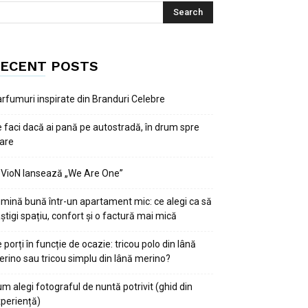
ECENT POSTS
rfumuri inspirate din Branduri Celebre
 faci dacă ai pană pe autostradă, în drum spre
are
VioN lansează „We Are One”
mină bună într-un apartament mic: ce alegi ca să
știgi spațiu, confort și o factură mai mică
 porți în funcție de ocazie: tricou polo din lână
rino sau tricou simplu din lână merino?
m alegi fotograful de nuntă potrivit (ghid din
periență)