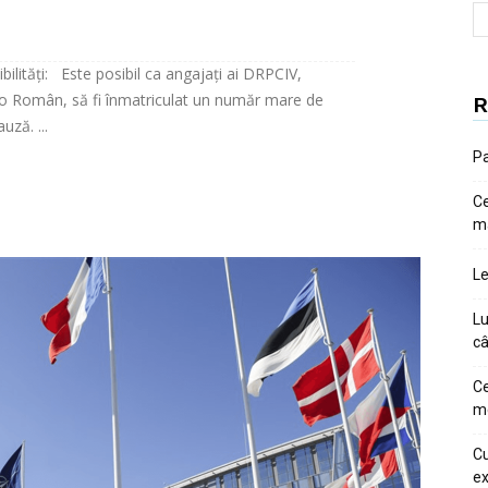
ilități: Este posibil ca angajați ai DRPCIV,
uto Român, să fi înmatriculat un număr mare de
R
uză. ...
Pa
Ce
m
Le
Lu
câ
Ce
me
Cu
ex