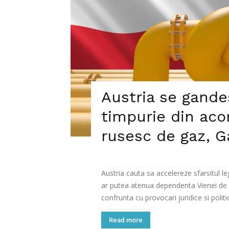
Austria se gandes
timpurie din aco
rusesc de gaz, 
Austria cauta sa accelereze sfarsitul le
ar putea atenua dependenta Vienei de
confrunta cu provocari juridice si politic
Read more