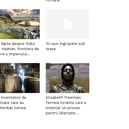
romana
 fapte despre Zidul
10 rauri ingropate sub
i Hadrian, frontiera de
orase
rd a Imperiului...
 inventatori de
Elizabeth Freeman:
loare care au
Femeia inrobita care a
chimbat lumea
intentat un proces
pentru libertate...